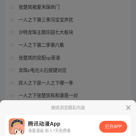
张楚岚被夏禾踩命门
22
一人之下第三季冯宝宝声优
23
沙特龙珠主题乐园七大板块
24
一人之下第二季第六集
25
张楚岚的官配cp是谁
26
龙珠z电光火石按键对应
27
异人之下是一人之下哪一季
28
一人之下张楚岚有和谁是一对
29
ps5龙珠z电光火石zero
继续浏览精彩内容
30
腾讯动漫App
打开APP
海量漫画 新人7天免费看