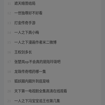
遮天暗菩结局
11
一世独尊好不好看
12
打金传奇手游
13
一人之下高小梅
14
一人之下漫画作者米二微博
15
王权剑多长
16
张楚岚cp不会真的是陆玲珑吧
17
龙珠传奇喂药哪一集
18
狐妖圈内圈外到底是啥
19
天下第一电视剧全集高清在线观看
20
一人之下冯宝宝追王也第几集
21