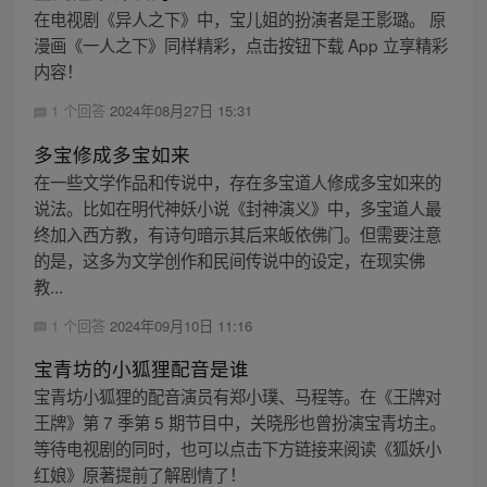
在电视剧《异人之下》中，宝儿姐的扮演者是王影璐。 原
漫画《一人之下》同样精彩，点击按钮下载 App 立享精彩
内容！
1 个回答
2024年08月27日 15:31
多宝修成多宝如来
在一些文学作品和传说中，存在多宝道人修成多宝如来的
说法。比如在明代神妖小说《封神演义》中，多宝道人最
终加入西方教，有诗句暗示其后来皈依佛门。但需要注意
的是，这多为文学创作和民间传说中的设定，在现实佛
教...
1 个回答
2024年09月10日 11:16
宝青坊的小狐狸配音是谁
宝青坊小狐狸的配音演员有郑小璞、马程等。在《王牌对
王牌》第 7 季第 5 期节目中，关晓彤也曾扮演宝青坊主。
等待电视剧的同时，也可以点击下方链接来阅读《狐妖小
红娘》原著提前了解剧情了！