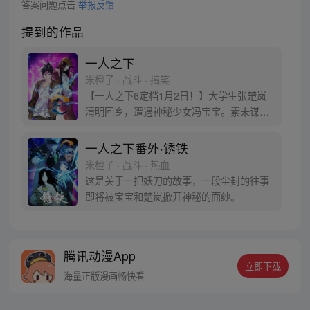
答案问题点击
举报反馈
提到的作品
一人之下
米橙子 · 战斗 · 搞笑
【一人之下6定档1月2日！】大学生张楚岚
清明回乡，遭遇神秘少女冯宝宝。素未谋面
的冯宝宝却对张楚岚异常熟悉，并将其带去
自己打工的快递公司。为了帮冯宝宝寻找她
一人之下番外·锈铁
的身世，也为了查清自己与爷爷身上的秘
米橙子 · 战斗 · 热血
密，张楚岚的生活被彻底颠覆，与冯宝宝一
这是关于一把妖刀的故事，一段尘封的往事
同踏上“异人”之旅。
即将被宝宝和楚岚掀开神秘的面纱。
腾讯动漫App
立即下载
海量正版漫画畅快看