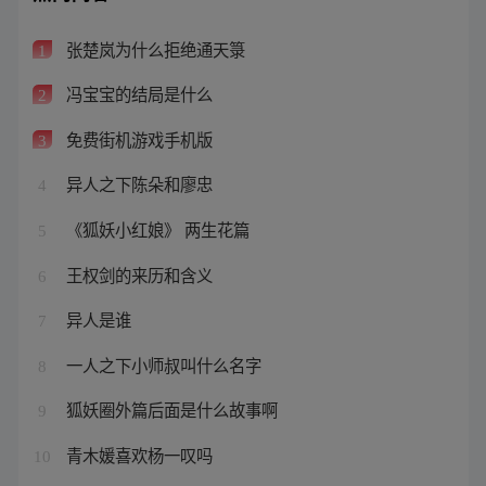
张楚岚为什么拒绝通天箓
1
冯宝宝的结局是什么
2
免费街机游戏手机版
3
异人之下陈朵和廖忠
4
《狐妖小红娘》 两生花篇
5
王权剑的来历和含义
6
异人是谁
7
一人之下小师叔叫什么名字
8
狐妖圈外篇后面是什么故事啊
9
青木媛喜欢杨一叹吗
10