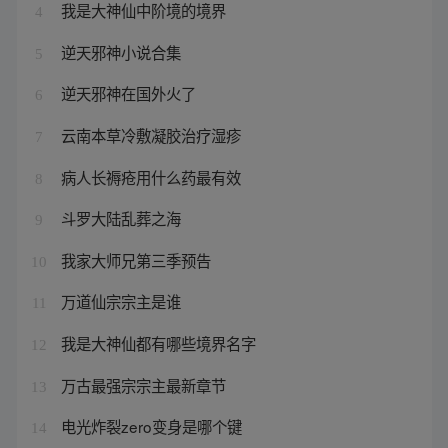
我是大神仙中阶境的境界
4
逆天邪神小说合集
5
逆天邪神在国外火了
6
云南本草冷敷凝胶治疗湿疹
7
病人长褥疮用什么药最有效
8
斗罗大陆乱葬之海
9
我家大师兄第三季预告
10
万道仙宗宗主是谁
11
我是大神仙都有哪些境界名字
12
万古最强宗宗主最新章节
13
电光炸裂zero变身是哪个键
14