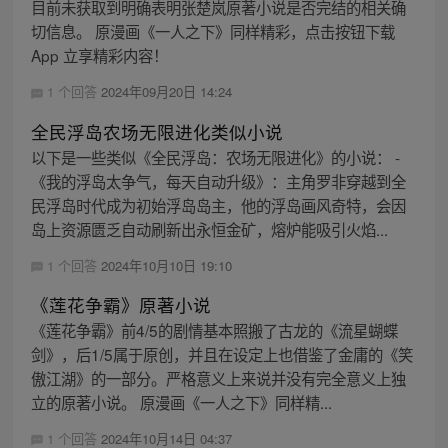
目前未获取到明确表明张楚岚原著小说是否完结的相关确
切信息。 原漫画《一人之下》同样精彩，点击按钮下载
App 立享精彩内容！
1 个回答
2024年09月20日 14:24
全民浮岛农场无限进化类似小说
以下是一些类似《全民浮岛：农场无限进化》的小说： -
《我的浮岛太争气，每天自动升级》：主角罗非穿越到全
民浮岛时代成为初始浮岛岛主，他的浮岛画风奇特，会因
岛上资源匮乏自动刷新出永恒金矿，熔炉能吸引火焰...
1 个回答
2024年10月10日 19:10
《莲花争霸》原著小说
《莲花争霸》前4/5的剧情基本照搬了古龙的《流星蝴蝶
剑》，后1/5属于原创，并且在设定上也借鉴了金庸的《笑
傲江湖》的一部分。严格意义上来说并没有完全意义上独
立的原著小说。 原漫画《一人之下》同样精...
1 个回答
2024年10月14日 04:37