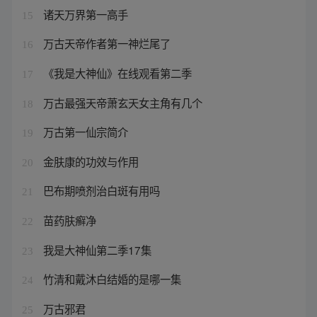
诸天万界第一高手
15
万古天帝作者第一神烂尾了
16
《我是大神仙》在线观看第二季
17
万古最强天帝萧玄天女主角有几个
18
万古第一仙宗简介
19
金肤康的功效与作用
20
巴布期喷剂治白斑有用吗
21
苗药肤癣净
22
我是大神仙第二季17集
23
竹清和戴沐白结婚的是哪一集
24
万古邪君
25