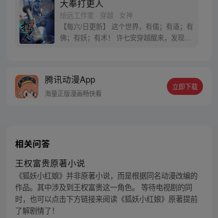
大奉打更人
绘远工作室 · 穿越 · 女神
【每六/日更新】 这个世界，有儒；有道；有
佛；有妖；有术！ 许七安穿越醒来，发现自
己身处囹圄，三日后就要流放边陲？！ 他起
初的梦想只是自保，顺便在这个世界里当个
富翁悠闲度日，结果…… 改编自阅文集团作
腾讯动漫App
者卖报小郎君同名小说 QQ群号：
立即下载
799493374
海量正版漫画畅快看
相关问答
王权富贵原著小说
《狐妖小红娘》并非原著小说，而是根据同名动漫改编的
作品。其中涉及到王权富贵这一角色。 等待电视剧的同
时，也可以点击下方链接来阅读《狐妖小红娘》原著提前
了解剧情了！