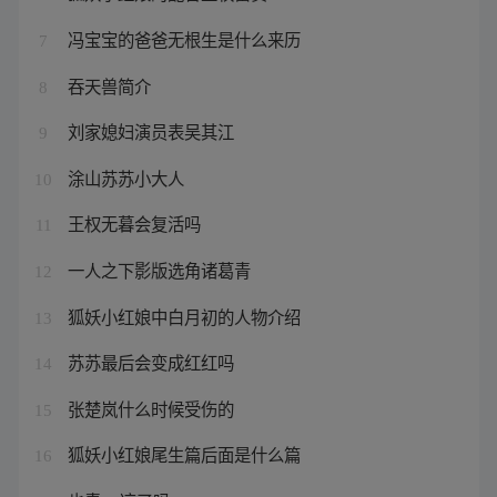
冯宝宝的爸爸无根生是什么来历
7
吞天兽简介
8
刘家媳妇演员表吴其江
9
涂山苏苏小大人
10
王权无暮会复活吗
11
一人之下影版选角诸葛青
12
狐妖小红娘中白月初的人物介绍
13
苏苏最后会变成红红吗
14
张楚岚什么时候受伤的
15
狐妖小红娘尾生篇后面是什么篇
16