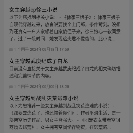
女主穿越cp徐三小说
以下为您找到相关小说： - 《徐家三娘子》：徐家三娘子
自现代穿越过来，放言说要找个上门郎，条件苛刻。没想
到还真有一户人家领着自家傻侄子来，徐三娘心一软同意
了。过了一段时间，她发现这夫君不像傻的。此小说...
1 个回答
2024年09月18日 17:59
女主穿越武庚纪成了白龙
目前没有直接关于女主穿越武庚纪成了白龙的相关确切描
述和完整情节的内容。
1 个回答
2024年09月09日 18:26
女主穿越到战乱灾荒逃难小说
以下为您推荐一些女主穿越到战乱灾荒逃难的小说： -
《都要去逃荒了，谁还惯着你们》：作者平淡生活，是一
部架空历史作品，男女主皆强大。 - 《团宠农女带着空间
商场去逃荒》：女主拥有空间储存物资，在逃荒路...