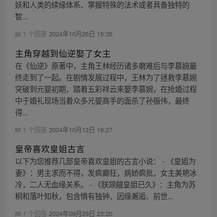
妖和人类的续缘体系、掌握特殊的法术或者具备独特的
智...
1 个回答
2024年10月26日 15:35
主角穿越到仙逆娶了女主
在《仙逆》原著中，主角王林经历诸多磨难后与李慕婉最
终走到了一起。在剧情发展过程中，王林为了拯救李慕婉
突破到元婴初期，踏着五彩祥云来娶李慕婉，在抢婚过程
中于婚礼现场当着众多元婴高手的面杀了孙振伟，最终
得...
1 个回答
2024年10月13日 19:27
皇帝喜欢皇姐古言
以下为您推荐几部皇帝喜欢皇姐的古言小说： - 《皇姐为
妻》：男主求而不得，发疯癫狂，病娇疯批，女主美艳冰
冷，二人无血缘关系。 - 《朕觊觎皇姐已久》：主角为苏
桐和落叶知秋，包含情有独钟、因缘邂逅、前世...
1 个回答
2024年09月29日 23:20