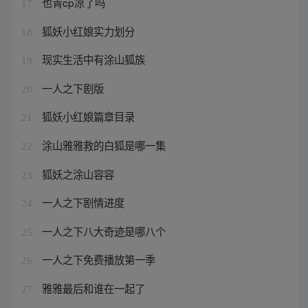
也青cp凉了吗
17
狐妖小红娘实力划分
18
现实生活中有涂山狐族
19
一人之下剧版
20
狐妖小红娘篇章目录
21
涂山雅雅救的白狐是哪一集
22
狐妖之涂山容容
23
一人之下剧情进度
24
一人之下八大奇迹是哪八个
25
一人之下免费播放第一季
26
雅雅最后和谁在一起了
27