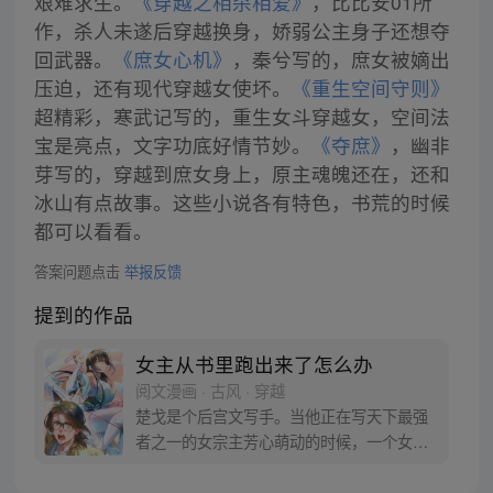
艰难求生。
《穿越之相杀相爱》
，比比安01所
作，杀人未遂后穿越换身，娇弱公主身子还想夺
回武器。
《庶女心机》
，秦兮写的，庶女被嫡出
压迫，还有现代穿越女使坏。
《重生空间守则》
超精彩，寒武记写的，重生女斗穿越女，空间法
宝是亮点，文字功底好情节妙。
《夺庶》
，幽非
芽写的，穿越到庶女身上，原主魂魄还在，还和
冰山有点故事。这些小说各有特色，书荒的时候
都可以看看。
答案问题点击
举报反馈
提到的作品
女主从书里跑出来了怎么办
阅文漫画 · 古风 · 穿越
楚戈是个后宫文写手。当他正在写天下最强
者之一的女宗主芳心萌动的时候，一个女人
出现在他的房间里，持剑架在他的脖子
上：“你敢写我爱上那个男人，我就杀了