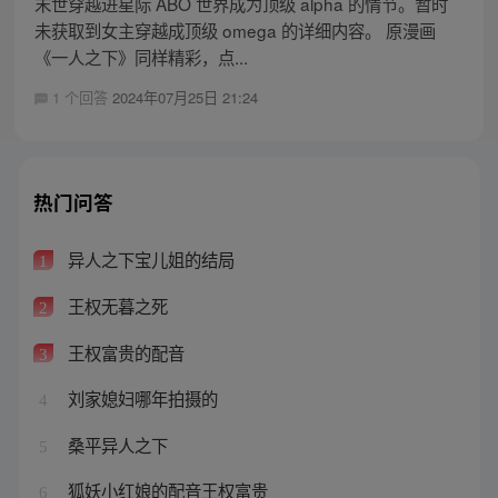
末世穿越进星际 ABO 世界成为顶级 alpha 的情节。暂时
未获取到女主穿越成顶级 omega 的详细内容。 原漫画
《一人之下》同样精彩，点...
1 个回答
2024年07月25日 21:24
热门问答
异人之下宝儿姐的结局
1
王权无暮之死
2
王权富贵的配音
3
刘家媳妇哪年拍摄的
4
桑平异人之下
5
狐妖小红娘的配音王权富贵
6