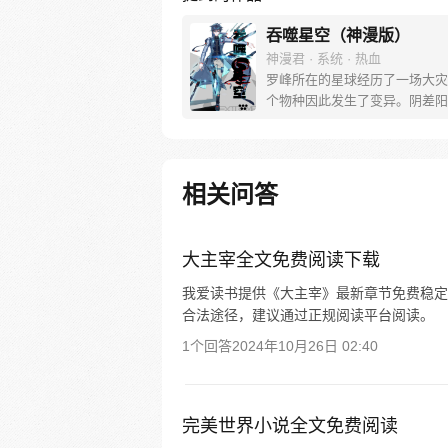
吞噬星空（神漫版）
神漫君 · 系统 · 热血
罗峰所在的星球经历了一场大灾
个物种因此发生了变异。阴差阳
下，罗峰得到了陨墨星主人的传
为了世界三大强者之一。然而，
与星空吞噬巨兽的大战中，罗峰
去了肉身。于是，他趁机取而代
相关问答
为了新的星空吞噬巨兽，同时还
人类分身。最终，罗峰迈出了他
星球，走向了宇宙
大主宰全文免费阅读下载
我爱读书提供《大主宰》最新章节免费稳定
合法途径，建议通过正规阅读平台阅读。
1个回答
2024年10月26日 02:40
完美世界小说全文免费阅读