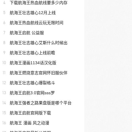
4
下载航海王热血航线要多少内存
5
航海王壮志雄心12月上线
6
航海王热血航线云玩无限时间
7
航海王启航 公益服
8
航海王壮志雄心艾斯什么时候出
9
航海王壮志雄心上线前瞻
10
航海王漫画1134话汉化版
11
航海王燃烧意志官网怀旧服伙伴
12
航海王壮志雄心爆裂格斗
13
航海王启航3.0官网sss罗
14
航海王强者之路果盘版是哪个平台
15
航海王启航官网版下载
16
航海王 漫画 风之动漫