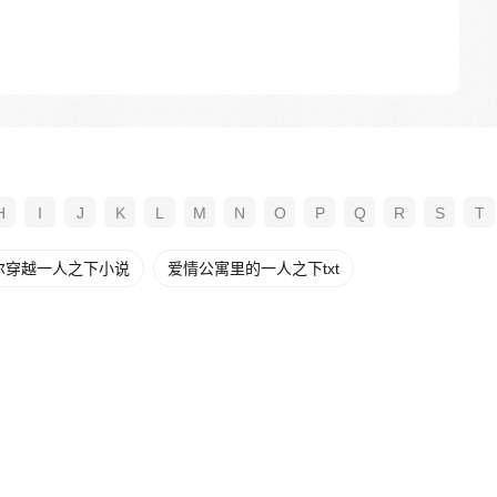
H
I
J
K
L
M
N
O
P
Q
R
S
T
尔穿越一人之下小说
爱情公寓里的一人之下txt