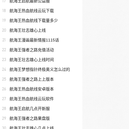
17
航海王启航最新公益服
18
航海王热血航线云玩下载
19
航海王热血航线下载量多少
20
航海王壮志雄心上线
21
航海王漫画最新情报1115话
22
航海王强者之路充值活动
23
航海王壮志雄心上线时间
24
航海王梦想指针终极奥义怎么过的
25
航海王强者之路上上版本
26
航海王热血航线安卓版本
27
航海王热血航线云玩软件
28
航海王启航几点开新服
29
航海王强者之路果盘版
30
航海王壮志雄心几点上线