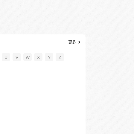
更多
U
V
W
X
Y
Z