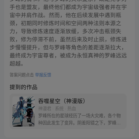
手也是盟友，最终他们都成为宇宙级强者并在宇
宙中并肩作战。然而，他在后续发展中遇到瓶
颈，初期同时修炼时间和空间两种法则本源之
力，导致修炼速度逐渐放缓，多次冲击瓶颈失
败，修为停滞不前，虽然后来及时止损，修炼进
步慢慢提升，但与罗峰等角色的差距逐渐拉大，
最终成为宇宙尊者，被成为永恒真神的罗峰远远
超越。
答案问题点击
举报反馈
提到的作品
吞噬星空（神漫版）
神漫君 · 系统 · 热血
罗峰所在的星球经历了一场大灾难，各个物
种因此发生了变异。阴差阳错之下，罗峰得
到了陨墨星主人的传承，成为了世界三大强
者之一。然而，在某次与星空吞噬巨兽的大