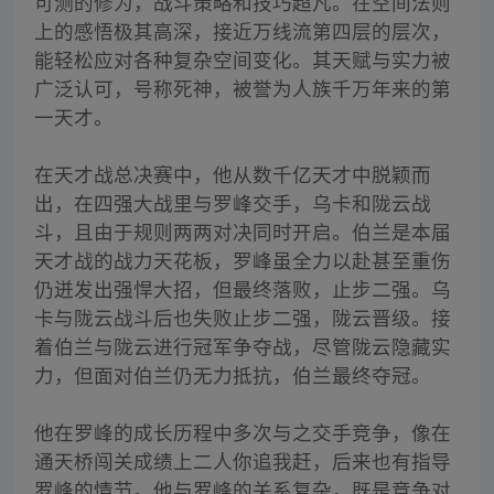
可测的修为，战斗策略和技巧超凡。在空间法则
上的感悟极其高深，接近万线流第四层的层次，
能轻松应对各种复杂空间变化。其天赋与实力被
广泛认可，号称死神，被誉为人族千万年来的第
一天才。
在天才战总决赛中，他从数千亿天才中脱颖而
出，在四强大战里与罗峰交手，乌卡和陇云战
斗，且由于规则两两对决同时开启。伯兰是本届
天才战的战力天花板，罗峰虽全力以赴甚至重伤
仍迸发出强悍大招，但最终落败，止步二强。乌
卡与陇云战斗后也失败止步二强，陇云晋级。接
着伯兰与陇云进行冠军争夺战，尽管陇云隐藏实
力，但面对伯兰仍无力抵抗，伯兰最终夺冠。
他在罗峰的成长历程中多次与之交手竞争，像在
通天桥闯关成绩上二人你追我赶，后来也有指导
罗峰的情节。他与罗峰的关系复杂，既是竞争对