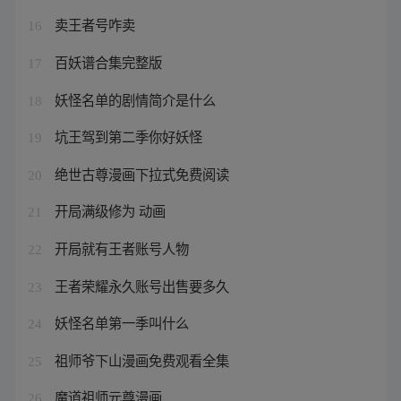
卖王者号咋卖
16
百妖谱合集完整版
17
妖怪名单的剧情简介是什么
18
坑王驾到第二季你好妖怪
19
绝世古尊漫画下拉式免费阅读
20
开局满级修为 动画
21
开局就有王者账号人物
22
王者荣耀永久账号出售要多久
23
妖怪名单第一季叫什么
24
祖师爷下山漫画免费观看全集
25
魔道祖师元尊漫画
26