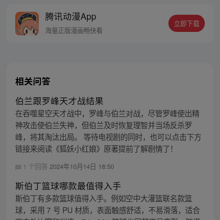
战中，罗峰不慎失去了肉身。于是，他趁机
腾讯动漫App
取而代之，成为了新的星空吞噬巨兽，同时
立即下载
还形成了人类分身。最终，罗峰迈出了他所
海量正版漫画畅快看
在的星球，走向了宇宙
相关问答
伯兰跟罗峰天才战结果
在吞噬星空天才战中，罗峰与伯兰对战，尽管罗峰使出精
神攻击使伯兰失神，但伯兰及时恢复理智并当场反杀罗
峰，将其淘汰出局。 等待电视剧的同时，也可以点击下方
链接来阅读《狐妖小红娘》原著提前了解剧情了！
1 个回答
2024年10月14日 18:50
斯伯丁篮球哪款最值得入手
斯伯丁有多款篮球值得入手。例如空中大灌篮联名款篮
球，采用 7 号 PU 材质，表面触感舒适，不易滑落，适合