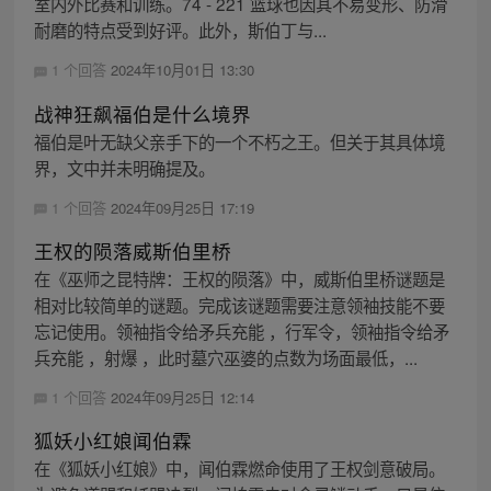
室内外比赛和训练。74 - 221 篮球也因其不易变形、防滑
耐磨的特点受到好评。此外，斯伯丁与...
1 个回答
2024年10月01日 13:30
战神狂飙福伯是什么境界
福伯是叶无缺父亲手下的一个不朽之王。但关于其具体境
界，文中并未明确提及。
1 个回答
2024年09月25日 17:19
王权的陨落威斯伯里桥
在《巫师之昆特牌：王权的陨落》中，威斯伯里桥谜题是
相对比较简单的谜题。完成该谜题需要注意领袖技能不要
忘记使用。领袖指令给矛兵充能 ，行军令，领袖指令给矛
兵充能 ，射爆 ，此时墓穴巫婆的点数为场面最低，...
1 个回答
2024年09月25日 12:14
狐妖小红娘闻伯霖
在《狐妖小红娘》中，闻伯霖燃命使用了王权剑意破局。