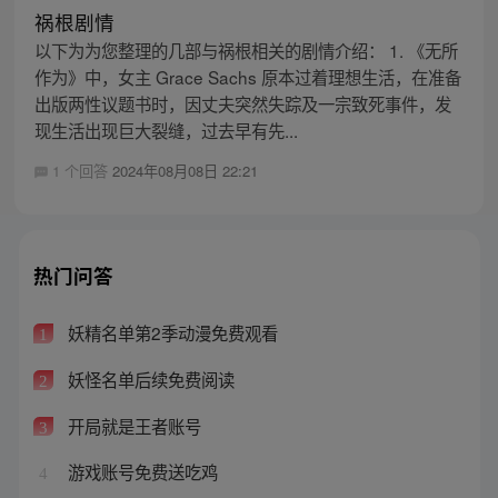
祸根剧情
以下为为您整理的几部与祸根相关的剧情介绍： 1. 《无所
作为》中，女主 Grace Sachs 原本过着理想生活，在准备
出版两性议题书时，因丈夫突然失踪及一宗致死事件，发
现生活出现巨大裂缝，过去早有先...
1 个回答
2024年08月08日 22:21
热门问答
妖精名单第2季动漫免费观看
1
妖怪名单后续免费阅读
2
开局就是王者账号
3
游戏账号免费送吃鸡
4