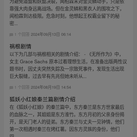
为避免道盟和妖盟决裂，闻柏霖未对金灵鳞动手，只是依
靠强大肉身远离战场。但在金灵鳞和黑衣人的围攻之下，
闻柏霖到达极限。危急时刻，他想起王权霸业留下的秘
密...
1 个回答
2024年09月13日 06:14
祸根剧情
以下为几部与祸根相关的剧情介绍： - 《无所作为》中，
女主 Grace Sachs 原本过着理想生活，在准备出版两性议
题书时，因丈夫突然失踪及一宗致死事件，发现生活出现
巨大裂缝，过去早有先兆但她未听从...
1 个回答
2024年08月19日 14:54
狐妖小红娘秦兰篇剧情介绍
在《狐妖小红娘》的秦兰篇中，东方秦兰是东方世家最后
的血脉之一，其姐姐是东方淮竹。东方月初的父亲身份揭
开，是天门老人的徒弟。东方秦兰与丈夫一见钟情，他们
第一次相遇时秦兰在烤红薯。因东方灵族的身份，他们
四...