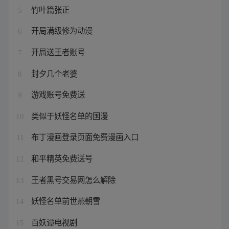
竹叶篇张正
5
开局满级修为动漫
6
开局送王者账号
7
封夕几个老婆
8
游戏账号免费送
9
类似于妖怪名单的国漫
10
布丁漫画登录页面免费漫画入口
11
和平精英免费送号
12
王者黑号交易网怎么解除
13
妖怪名单前世燕朝雪
14
百妖谭电视剧
15