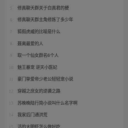
修真聊天群关于白真君的梗
5
修真聊天群主角修炼了多少年
6
狐假虎威的比喻是什么
7
聂离最爱的人
8
取一个仙女群名6个人
9
魅王暴宠 逆天小医妃
10
豪门挚爱帝少老公轻轻宠小说
11
穿越之庶女的逆袭之路
12
苏晚晚陆行简小说叫什么名字啊
13
我家后门通洪荒
14
活的大明虾怎么做好吃
15