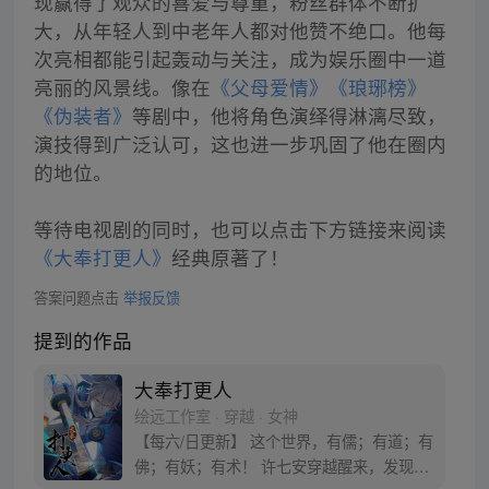
现赢得了观众的喜爱与尊重，粉丝群体不断扩
大，从年轻人到中老年人都对他赞不绝口。他每
次亮相都能引起轰动与关注，成为娱乐圈中一道
亮丽的风景线。像在
《父母爱情》
《琅琊榜》
《伪装者》
等剧中，他将角色演绎得淋漓尽致，
演技得到广泛认可，这也进一步巩固了他在圈内
的地位。
等待电视剧的同时，也可以点击下方链接来阅读
《大奉打更人》
经典原著了！
答案问题点击
举报反馈
提到的作品
大奉打更人
绘远工作室 · 穿越 · 女神
【每六/日更新】 这个世界，有儒；有道；有
佛；有妖；有术！ 许七安穿越醒来，发现自