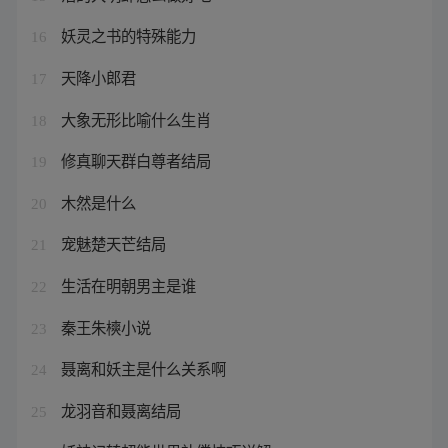
妖灵之书的特殊能力
16
天降小郎君
17
大象无形比喻什么生肖
18
修真聊天群白尊者结局
19
木然是什么
20
宠魅楚天芒结局
21
生活在明朝男主是谁
22
秦王朱樉小说
23
聂离和妖主是什么关系啊
24
龙羽音和聂离结局
25