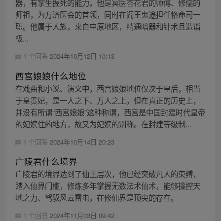
器，有掌生握死的能力。他是冥医杏花君的师傅、修儒的
师祖，为万济医会的首领，同时在阎王鬼途担任恪命司一
职。他属于人族，来自中原地区，精通暗器和针术且造诣
极...
1 个回答
2024年10月12日 10:13
西宫娘娘什么地位
在戏曲和小说、演义中，西宫娘娘地位仅次于皇后，相当
于皇贵妃，是一人之下、万人之上。但在真正的历史上，
并没有所谓“西宫娘娘”这种称谓，西宫是中国封建时代皇帝
的妃嫔住的地方，故又为妃嫔的别称。在封建等级制...
1 个回答
2024年10月14日 20:23
广陵君什么境界
广陵君的境界达到了仙王层次，他已经突破凡人的束缚，
踏入仙界门槛，修炼多年掌握无数法术仙术，能够操控天
地之力、驾驭风云雷电，在修仙界是顶尖的存在。
1 个回答
2024年11月03日 09:42