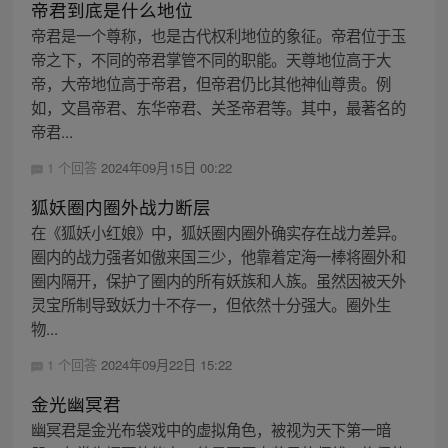
帝君到底是什么地位
帝君是一个尊称，也是古代权利地位的象征。帝君位于玉
帝之下，不同的帝君掌管不同的职能。天尊地位高于大
帝，大帝地位高于帝君，但帝君仍比其他神仙尊贵。例
如，文昌帝君、东华帝君、关圣帝君等。其中，最著名的
帝君...
1 个回答
2024年09月15日 00:22
狐妖圈内圈外战力断层
在《狐妖小红娘》中，狐妖圈内圈外确实存在战力差异。
圈内的战力强者如傲来国三少，他靠着定海一棒将圈外和
圈内隔开，保护了圈内的所有妖族和人族。虽然因被天外
灵宝所制导致妖力十不存一，但依然十分强大。圈外生
物...
1 个回答
2024年09月22日 15:22
金光幽冥君
幽冥君是金光布袋戏中的虚拟角色，被视为天下第一暗