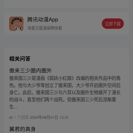
己身处囹圄，三日后就要流放边陲？！ 他起
初的梦想只是自保，顺便在这个世界里当个
富翁悠闲度日，结果…… 改编自阅文集团作
腾讯动漫App
者卖报小郎君同名小说 QQ群号：
立即下载
799493374
海量正版漫画畅快看
相关问答
傲来三少圈内圈外
傲来国三少是漫画《狐妖小红娘》改编的相关作品中的角
色。他与大少爷等创立了傲来国，大少爷开启圈外空间后
身亡。此后，傲来国三少与六耳以及圈外生物展开了漫长
的战斗，直至他们两个战死。但傲来国三少死后涅槃重
生...
1 个回答
2024年08月01日 12:21
翼君的真身