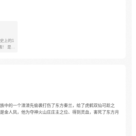
史上的1
 是武
是一人
士鳌拜
者，将
81670726
族中的一个渣渣先偷袭打伤了东方秦兰，给了虎鹤双仙可趁之
是金人凤，他为夺神火山庄庄主之位、得到灵血，害死了东方月