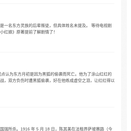
是一名东方灵族的后辈叛徒，但具体姓名未提及。 等待电视剧
小红娘》原著提前了解剧情了！
观点认为东方月初是因为黑狐的偷袭而死亡。他为了涂山红红的
战，双方负伤时遭黑狐偷袭，好在他练成虚空之泪，让红红得以
所杀。1916 年 5 月 18 日，陈其美在法租界萨坡赛路（今