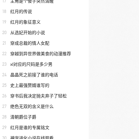
17
主角是个傻子突然清醒
18
红月的传说
19
红月的象征意义
20
从选妃开始的小说
21
穿成总裁的情人女配
22
穿越到异世界做美食的动漫推荐
23
xl对应的尺码是多少男
24
晶晶死之前接了谁的电话
25
史上最强赘婿谁写的
26
穿书后我决定抛夫弃子了轻松
27
绝色无双的含义是什么
28
清朝爵位子爵
29
红月是谁的专属铭文
30
神宠进化小说在线观看