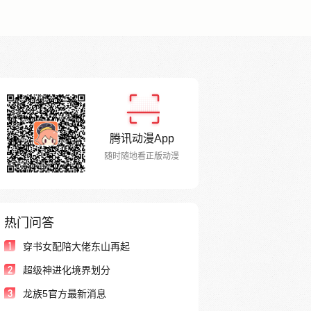
腾讯动漫App
随时随地看正版动漫
热门问答
1
穿书女配陪大佬东山再起
2
超级神进化境界划分
3
龙族5官方最新消息