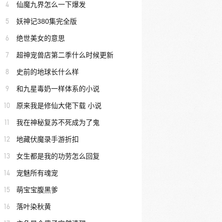
4
仙魔九界怎么一下爆发
5
妖神记380集完全版
6
绝世美女的意思
7
超神宠兽店第二季什么时候更新
8
史前的地球长什么样
9
和九星毒奶一样体系的小说
10
原来我是修仙大佬下载 小说
11
我在神秘复苏不死成为了鬼
12
地藏伏魔录手游折扣
13
女生都是我的功劳怎么回复
14
宠魅所有魂宠
15
萌宝宝腹黑爹
16
落叶染秋黄