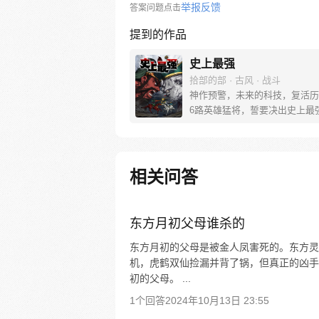
举报反馈
答案问题点击
提到的作品
史上最强
拾部的部 · 古风 · 战斗
神作预警，未来的科技，复活历
6路英雄猛将，誓要决出史上最强！
圣关云长、还是西楚霸王项羽，
之下的吕奉先，还是满洲第一勇
两两对决，生死格斗，最终获胜
会获得一个愿望！ 粉丝群：4
相关问答
东方月初父母谁杀的
东方月初的父母是被金人凤害死的。东方灵
机，虎鹤双仙捡漏并背了锅，但真正的凶手
初的父母。 ...
1个回答
2024年10月13日 23:55