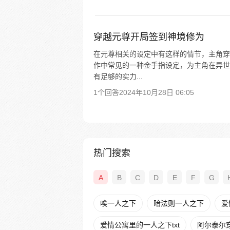
穿越元尊开局签到神境修为
在元尊相关的设定中有这样的情节，主角穿
作中常见的一种金手指设定，为主角在异世
有足够的实力...
1个回答
2024年10月28日 06:05
热门搜索
A
B
C
D
E
F
G
唉一人之下
暗法则一人之下
爱
爱情公寓里的一人之下txt
阿尔泰尔