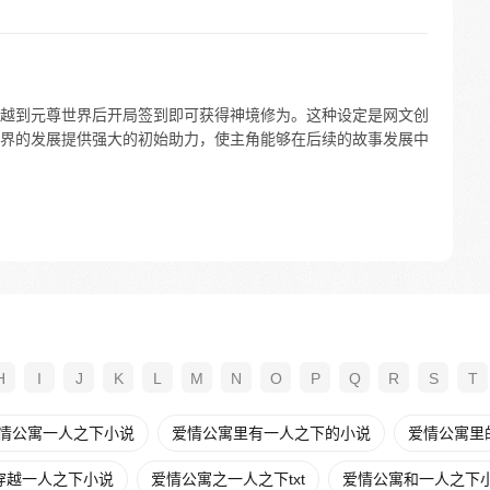
越到元尊世界后开局签到即可获得神境修为。这种设定是网文创
界的发展提供强大的初始助力，使主角能够在后续的故事发展中
H
I
J
K
L
M
N
O
P
Q
R
S
T
情公寓一人之下小说
爱情公寓里有一人之下的小说
爱情公寓里
穿越一人之下小说
爱情公寓之一人之下txt
爱情公寓和一人之下