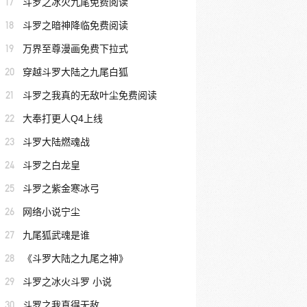
17
斗罗之冰火九尾免费阅读
18
斗罗之暗神降临免费阅读
19
万界至尊漫画免费下拉式
20
穿越斗罗大陆之九尾白狐
21
斗罗之我真的无敌叶尘免费阅读
22
大奉打更人Q4上线
23
斗罗大陆燃魂战
24
斗罗之白龙皇
25
斗罗之紫金寒冰弓
26
网络小说宁尘
27
九尾狐武魂是谁
28
《斗罗大陆之九尾之神》
29
斗罗之冰火斗罗 小说
30
斗罗之我真得无敌