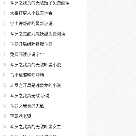
4
斗罗之我真的无敌嫂子免费阅读
5
大奉打更人小说天地会
6
宁尘许舒颜的最新小说
7
斗罗之觉醒九尾妖狐免费阅读
8
斗罗开局绿胖锤爆斗罗
9
免费阅读小说宁尘
10
斗罗之我真的无敌叶尘小说
11
马小桃邪魂师登场
12
斗罗之开局是魂兽龙的小说
13
斗罗之我真无敌 小说
14
斗罗之我真的无敌_
15
至尊鼎老狐
16
斗罗之我真的无敌叶尘女主