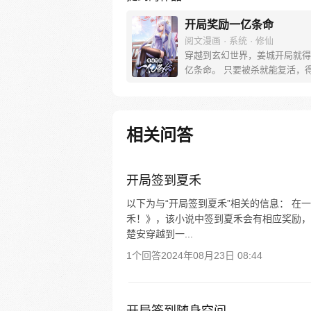
开局奖励一亿条命
阅文漫画 · 系统 · 修仙
穿越到玄幻世界，姜城开局就得
亿条命。 只要被杀就能复活，
对方的随机能力。从此，他期盼
就是被杀。 “系兄弟就来砍我！” 
反派boss：小小姜城，如此跳
所愿！ 【叮，宿主复活…】
相关问答
开局签到夏禾
以下为与“开局签到夏禾”相关的信息： 
禾！》，该小说中签到夏禾会有相应奖励，
楚安穿越到一...
1个回答
2024年08月23日 08:44