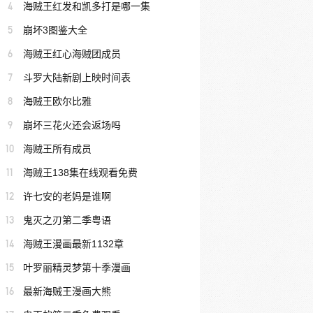
4
海贼王红发和凯多打是哪一集
5
崩坏3图鉴大全
6
海贼王红心海贼团成员
7
斗罗大陆新剧上映时间表
8
海贼王欧尔比雅
9
崩坏三花火还会返场吗
10
海贼王所有成员
11
海贼王138集在线观看免费
12
许七安的老妈是谁啊
13
鬼灭之刃第二季粤语
14
海贼王漫画最新1132章
15
叶罗丽精灵梦第十季漫画
16
最新海贼王漫画大熊