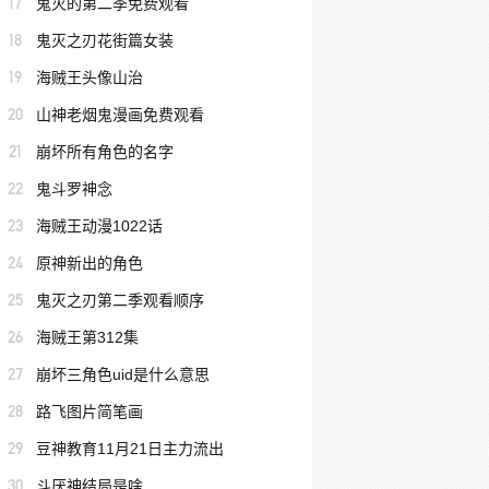
17
鬼灭的第二季免费观看
18
鬼灭之刃花街篇女装
19
海贼王头像山治
20
山神老烟鬼漫画免费观看
21
崩坏所有角色的名字
22
鬼斗罗神念
23
海贼王动漫1022话
24
原神新出的角色
25
鬼灭之刃第二季观看顺序
26
海贼王第312集
27
崩坏三角色uid是什么意思
28
路飞图片简笔画
29
豆神教育11月21日主力流出
30
斗厌神结局是啥