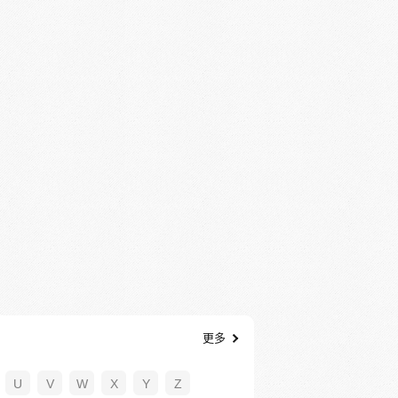
更多
U
V
W
X
Y
Z