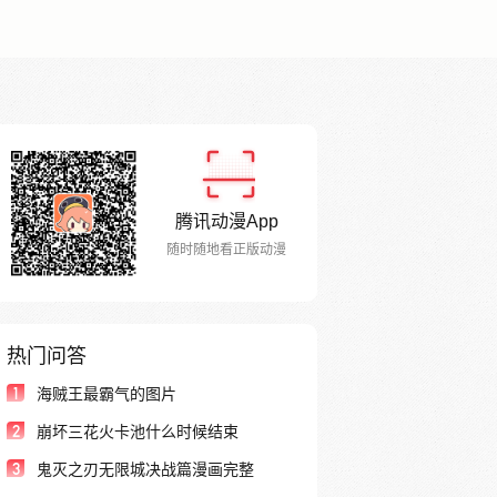
腾讯动漫App
随时随地看正版动漫
热门问答
1
海贼王最霸气的图片
2
崩坏三花火卡池什么时候结束
3
鬼灭之刃无限城决战篇漫画完整