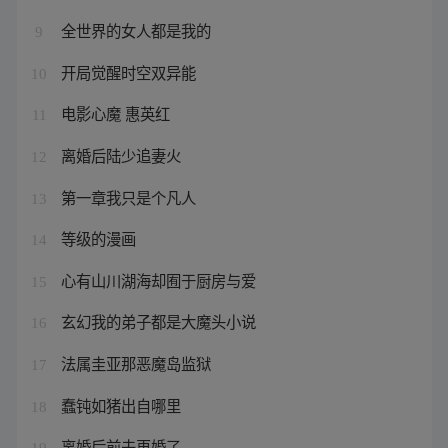
全世界的女人都是我的
9
开局觉醒时空双异能
10
电影心魔 惠英红
11
离婚后陆少追妻火
12
第一章我只是个凡人
13
等级的漫画
14
心有山川湖海却囿于厨房与爱
15
玄幻我的弟子都是大魔头小说
16
法属圭亚那恶魔岛监狱
17
蠢钝如猪出自哪里
18
离婚后前夫再婚了
19