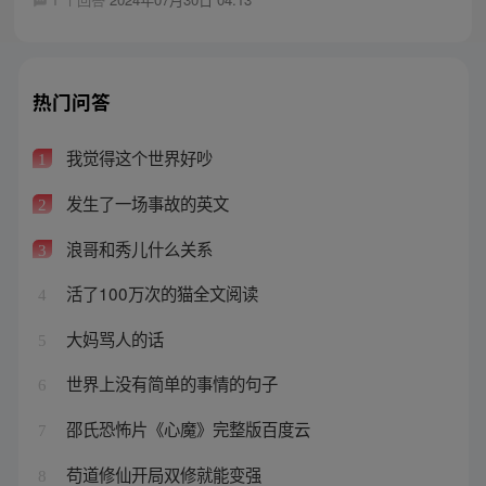
热门问答
我觉得这个世界好吵
1
发生了一场事故的英文
2
浪哥和秀儿什么关系
3
活了100万次的猫全文阅读
4
大妈骂人的话
5
世界上没有简单的事情的句子
6
邵氏恐怖片《心魔》完整版百度云
7
苟道修仙开局双修就能变强
8