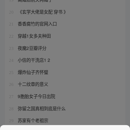
《玄学大佬是女配 穿书 》
20
香香腐竹的官网入口
21
穿越1女多夫种田
22
夜魔2豆瓣评分
23
小信的干洗店1 2
24
爆炸仙子齐怀璧
25
十二纹章的意义
26
9胞胎女子今日出院
27
弥留之国真相到底是什么
28
苏家有个老祖宗
29