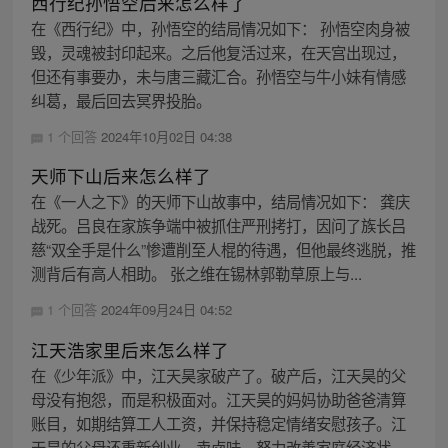
西行纪孙悟空后来怎么样了
在《西行纪》中，孙悟空的结局情况如下： 孙悟空肉身被
毁，灵魂被封印起来。之后他复活过来，在天宫出现过，
但还有事要办，未与唐三藏汇合。孙悟空与牛小妹有情感
纠葛，最后回去冥界投胎。
1 个回答
2024年10月02日 04:38
天师下山后来怎么样了
在《一人之下》的天师下山故事中，结局情况如下： 龚庆
战死。吕良在家族争端中被抓住严刑拷打，因问了族长吕
慈“双全手是什么”惨遭削至人棍的待遇，但他最终逃脱，推
测背后有高人相助。 张之维在锡林郭勒草原上与...
1 个回答
2024年09月24日 04:52
江天浩家里后来怎么样了
在《少年派》中，江天昊家破产了。破产后，江天昊的父
母没有抱怨，而是积极面对。江天昊的妈妈协助爸爸清算
账目，如期结算工人工资，并保持稳定情绪安慰孩子。江
天昊的父母还重新创业，卖卤味，努力改善家庭经济状