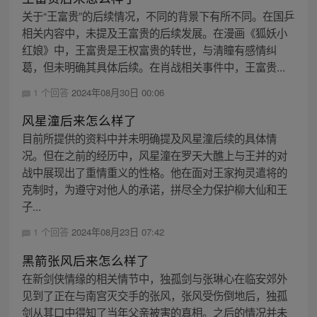
关于“王富贵”的后续情况，不同的背景下有所不同。在国乒
相关内容中，未提及王富贵的后续发展。在漫画《狐妖小
红娘》中，王富贵是王权富贵的转世，与清瞳有感情纠
葛，但未明确其具体后续。在肖战相关事件中，王富贵...
1 个回答
2024年08月30日 00:06
风星潼后来怎么样了
目前所提供的资料中并未明确提及风星潼后续的具体情
况。但在之前的经历中，风星潼在罗天大醮上与王并的对
战中展现出了重情重义的性格。他在面对王家拘灵遣将的
克制时，为遵守对他人的承诺，拼尽全力保护柳大仙和王
子...
1 个回答
2024年08月23日 07:42
黑箭张风后来怎么样了
在新剑侠情缘的相关情节中，独孤剑与张琳心在临安郊外
见到了正在与南宫灭交手的张风，张风受伤倒地后，独孤
剑从其口中得知了当年父亲被害的真相。之后的情况并未