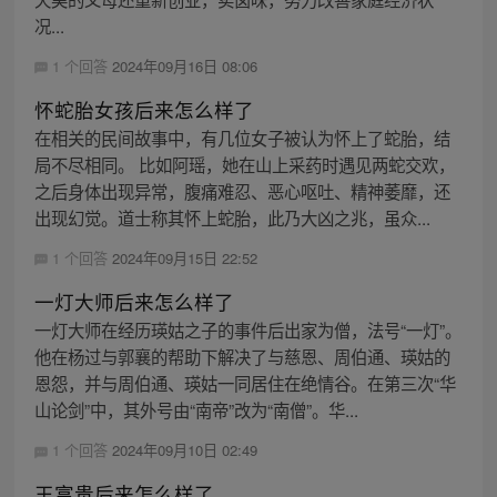
况...
1 个回答
2024年09月16日 08:06
怀蛇胎女孩后来怎么样了
在相关的民间故事中，有几位女子被认为怀上了蛇胎，结
局不尽相同。 比如阿瑶，她在山上采药时遇见两蛇交欢，
之后身体出现异常，腹痛难忍、恶心呕吐、精神萎靡，还
出现幻觉。道士称其怀上蛇胎，此乃大凶之兆，虽众...
1 个回答
2024年09月15日 22:52
一灯大师后来怎么样了
一灯大师在经历瑛姑之子的事件后出家为僧，法号“一灯”。
他在杨过与郭襄的帮助下解决了与慈恩、周伯通、瑛姑的
恩怨，并与周伯通、瑛姑一同居住在绝情谷。在第三次“华
山论剑”中，其外号由“南帝”改为“南僧”。华...
1 个回答
2024年09月10日 02:49
王富贵后来怎么样了