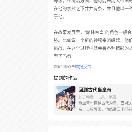
等级。在统治方面，他可能是庞大帝国
在他的掌控之下井井有条，并且他以一
于他。
在故事发展里，“巅峰帝皇”的角色一般
胁。比如说一个新的神秘宗派崛起，他
挑战，在这个过程中就会有各种精彩的
型了吗🧐
举报反馈
答案问题点击
提到的作品
回到古代当皇帝
触手动漫 · 古风 · 穿越
热血青年穿越古代为皇，面对送
亲，丧权辱国，他怒造三千把A
百万狼骑！君临天下，引来各路
身，亦招来异族人仇视。他只说
敢杀我汉族一人，朕灭你一族！