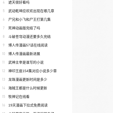
4
遮天很好看吗
5
武动乾坤应欢欢出现在哪几章
6
尸兄和小飞和尸王打第几集
7
死神动画版完结了吗
8
斗破苍穹动漫还要多久完结
9
博人传漫画57话在线阅读
10
博人传漫画最新进展
11
武神主宰是谁写的小说
12
神印王座154集对应小说多少章
13
龙珠漫画更新时间是多少
14
海贼王都是什么时候更新
15
牧神记在线看
16
19天漫画下拉式免费阅读