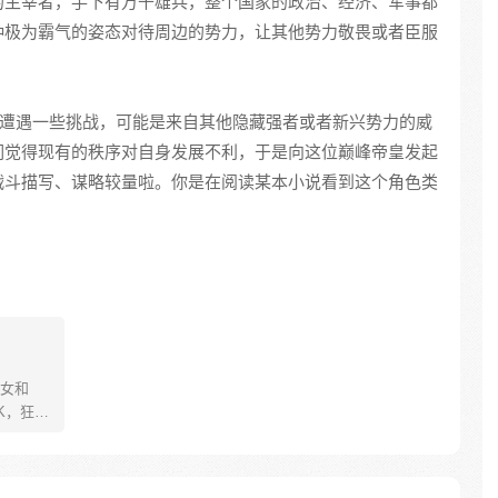
的主宰者，手下有万千雄兵，整个国家的政治、经济、军事都
种极为霸气的姿态对待周边的势力，让其他势力敬畏或者臣服
会遭遇一些挑战，可能是来自其他隐藏强者或者新兴势力的威
们觉得现有的秩序对自身发展不利，于是向这位巅峰帝皇发起
战斗描写、谋略较量啦。你是在阅读某本小说看到这个角色类
女和
K，狂建
美人献
一句，