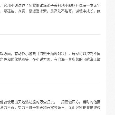
。这部小说讲述了凌霄阁试炼弟子兼扫地小厮杨开偶获一本无字
，是孤独、寂寞，是漫漫求索，是高处不胜寒。逆境中成长，绝
戏方面，有动作小游戏《海贼王巅峰对决》，玩家可以控制不同
角色和优化地图等。在小说方面，有沧海一梦所著的《航海王巅
他曾使用出天地浩劫般的万尘归宗，一招震慑四方。当时的他因
法力不弱，实力不逊于擎天和石宽等妖王。涂山容容也曾描述过