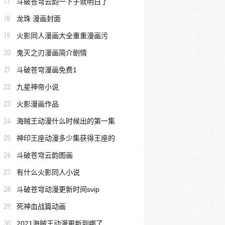
17
斗破苍穹云韵一下子就明白了
18
龙珠 漫画封面
19
火影同人漫画大全重重漫画污
20
鬼灭之刃漫画简介剧情
21
斗破苍穹漫画免费1
22
九星神帝小说
23
火影漫画作品
24
海贼王动漫什么时候出的第一集
25
神印王座动漫多少集获得王座的
26
斗破苍穹云韵图画
27
有什么火影同人小说
28
斗破苍穹动漫更新时间svip
29
死神血战篇动画
30
2021海贼王动漫更新到哪了