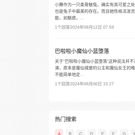
小舞作为一只柔骨魅兔，确实有其可爱之处
也是兔子中最美的存在。而且她性格活泼灵
能，如魅惑，...
1个回答
2024年08月12日 07:59
巴啦啦小魔仙小蓝堕落
关于“巴啦啦小魔仙小蓝堕落”这种说法并
演，原本是魔仙城堡的公主和魔仙女王的唯
不能简单地定...
1个回答
2024年08月06日 15:27
热门搜索
A
B
C
D
E
F
G