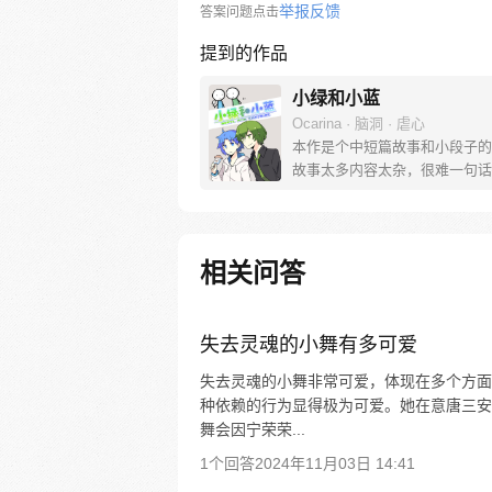
举报反馈
答案问题点击
提到的作品
小绿和小蓝
Ocarina · 脑洞 · 虐心
本作是个中短篇故事和小段子的
故事太多内容太杂，很难一句话
新读者可以直接去看122话《回
试自己喜不喜欢这种类型-v-
相关问答
失去灵魂的小舞有多可爱
失去灵魂的小舞非常可爱，体现在多个方面
种依赖的行为显得极为可爱。她在意唐三安
舞会因宁荣荣...
1个回答
2024年11月03日 14:41