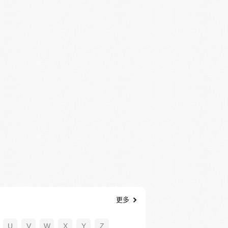
更多
U
V
W
X
Y
Z