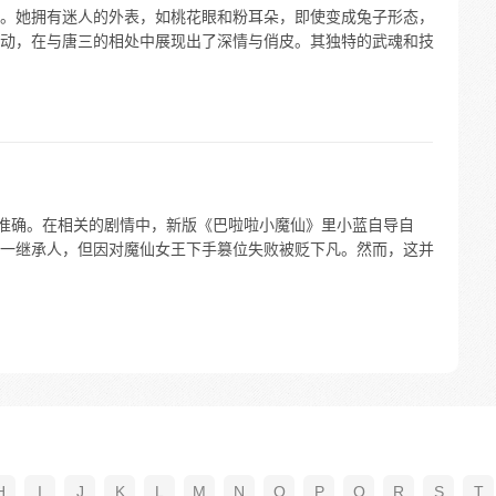
。她拥有迷人的外表，如桃花眼和粉耳朵，即使变成兔子形态，
动，在与唐三的相处中展现出了深情与俏皮。其独特的武魂和技
不准确。在相关的剧情中，新版《巴啦啦小魔仙》里小蓝自导自
一继承人，但因对魔仙女王下手篡位失败被贬下凡。然而，这并
H
I
J
K
L
M
N
O
P
Q
R
S
T