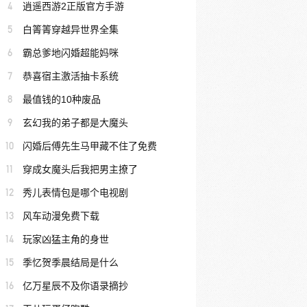
4
逍遥西游2正版官方手游
5
白箐箐穿越异世界全集
6
霸总爹地闪婚超能妈咪
7
恭喜宿主激活抽卡系统
8
最值钱的10种废品
9
玄幻我的弟子都是大魔头
10
闪婚后傅先生马甲藏不住了免费
11
穿成女魔头后我把男主撩了
12
秀儿表情包是哪个电视剧
13
风车动漫免费下载
14
玩家凶猛主角的身世
15
季忆贺季晨结局是什么
16
亿万星辰不及你语录摘抄