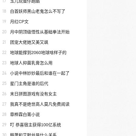
17
玉儿玩蛋仔跑酷
18
白首妖师黑山老鬼怎么不写了
19
月红CP文
20
月中阴顶级悟性从基础拳法开始
21
团宠大佬她又美又飒
22
地球能撑到2060地球啥样子的
23
地球人抑菌乳膏怎么用
24
小说中林妙妙最后和谁在一起了
25
星门主角是谁的后代
26
末日拼图游戏有没有女主
27
我真不是绝世高人莫凡免费阅读
28
章桦霖白箐小说
29
叮 恭喜宿主获得100亿系统
30
韩萧和艾默丝是什么关系