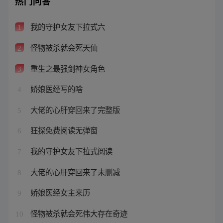
热门问答
我的守护女友下拉式六
1
怪物被杀就会死天仙
2
重生之最强剑神女角色
3
娇娘医经写的啥
4
大佬的心肝穿回来了完整版
5
狂探免费阅读无弹窗
6
我的守护女友下拉式阅读
7
大佬的心肝穿回来了未删减
8
娇娘医经女主来历
9
怪物被杀就会死伟大存在奇迹
10