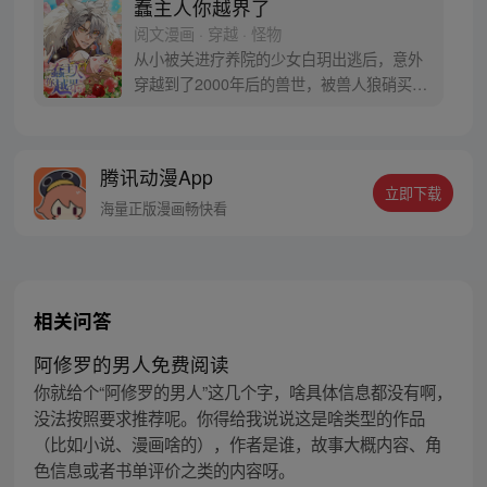
蠢主人你越界了
阅文漫画 · 穿越 · 怪物
从小被关进疗养院的少女白玥出逃后，意外
穿越到了2000年后的兽世，被兽人狼硝买回
家……。“这是被当成兽人的宠物了吗？虽然
这个“蠢主人”高大强壮帅气，对我呵护备
至，还找了一个“猛熊保姆”一起照顾我，
腾讯动漫App
有“铲屎官”的日子好像也不错。但是，他怎
立即下载
么对身为宠物的我酱酱酿酿……不可以！蠢
海量正版漫画畅快看
主人你越界了！”
相关问答
阿修罗的男人免费阅读
你就给个“阿修罗的男人”这几个字，啥具体信息都没有啊，
没法按照要求推荐呢。你得给我说说这是啥类型的作品
（比如小说、漫画啥的），作者是谁，故事大概内容、角
色信息或者书单评价之类的内容呀。