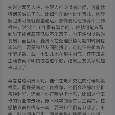
先说这蠢男人吧，在跟人打交道的时候，可能就
特别实诚过了头。比如你在跟他说个事儿，他理
解起来可能就偏差老远。像你要给他推荐个工作
机会，说“这个工作很有潜力的”，他就可能只看
到当下那点底薪低就不乐意了，也不想想以后的
发展。而且啊，蠢男人在处理感情问题的时候也
笨笨的。要是和朋友闹别扭了，可能不会想着去
化解矛盾，就一个劲儿地在那生闷气，还不知道
主动去问个明白或者道个歉，结果朋友关系就越
来越淡了。
再看看聪明男人呢。他们在与人交往的时候就很
机灵。同样是面对工作推荐，他们会冷静地分析
各种利弊，还会向你打听更多信息，比如这个工
作的行业前景呀，能不能学到新东西之类的。在
感情方面也很有一套。要是和伴侣有分歧了，不
会一味地固执己见，而是会耐心地听对方的想