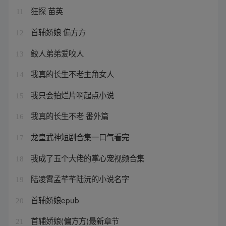
狂探 苗英
11
首辅娇娘 偏方方
12
鲛人弟弟爱咬人
13
我真的长生不老主角女人
14
我只会拍烂片啊起点小说
15
我真的长生不老 番外篇
16
龙皇武神短剧合集一口气看完
17
我成了五个大佬的掌心宠视频合集
18
陆凌霄孟芊芊陆沅的小说名字
19
首辅娇娘epub
20
首辅娇娘(偏方方)最新章节
21