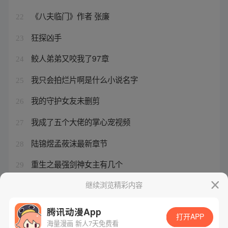
《八夫临门》作者 张廉
22
狂探凶手
23
鲛人弟弟又咬我了97章
24
我只会拍烂片啊是什么小说名字
25
我的守护女友未删剪
26
我成了五个大佬的掌心宠视频
27
陆锦煜孟莜沫最新章节
28
重生之最强剑神女主有几个
29
神藏在哪里
继续浏览精彩内容
30
腾讯动漫App
打开APP
海量漫画 新人7天免费看