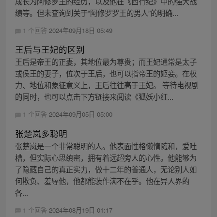
成长为阿修罗王的经历，以及他在《西行纪》中的强大战
绩等。但未查询到关于“阿修罗罗王的男人”的明确...
1 个回答
2024年09月18日 05:49
王后与王妃的区别
王后是帝王的正妻，其地位最为尊贵；而王妃通常是太子
或侯王的妻子，位次于王后，也可以指帝王的姬妾。在权
力、地位和象征意义上，王后往往高于王妃。 等待电视剧
的同时，也可以点击下方链接来阅读《狐妖小红...
1 个回答
2024年09月05日 05:00
张楚岚多聪明
张楚岚是一个非常聪明的人。他表面性格懒惰随和，爱吐
槽，但实际心思缜密，拥有着远超旁人的心性。他能够为
了隐藏自己的真正实力，做十二年的普通人，无论别人如
何欺负、羞辱他，他都能装作满不在乎。他在异人界的
各...
1 个回答
2024年08月19日 01:17