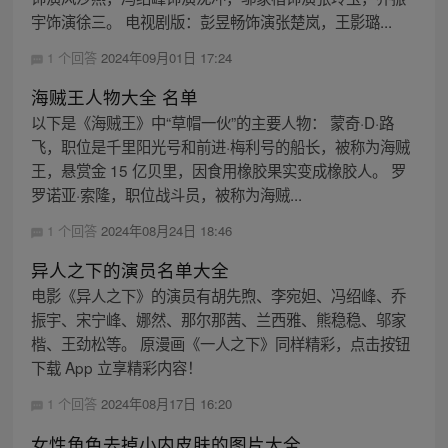
宇饰演徐三。 电视剧版：彭昱畅饰演张楚岚，王影璐...
1 个回答
2024年09月01日 17:24
海贼王人物大全 名单
以下是《海贼王》中“草帽一伙”的主要人物： 蒙奇·D·路
飞，职位是千里阳光号和前进·梅利号的船长，被称为海贼
王，悬赏金 15 亿贝里，因食用橡胶果实变成橡胶人。 罗
罗诺亚·索隆，职位战斗员，被称为海贼...
1 个回答
2024年08月24日 18:46
异人之下的演员名单大全
电影《异人之下》的演员有胡先煦、李宛妲、冯绍峰、乔
振宇、宋宁峰、娜然、那尔那茜、兰西雅、熊稳稳、邬家
楷、王劲松等。 原漫画《一人之下》同样精彩，点击按钮
下载 App 立享精彩内容！
1 个回答
2024年08月17日 16:20
女性角色去掉小内皮肤的图片大全