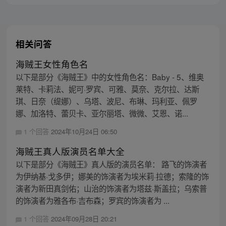
标的伟大的冒险旅程！
相关问答
海贼王女性角色名
以下是部分《海贼王》中的女性角色名：Baby - 5、维奥
莱特、卡莉法、妮可·罗宾、可雅、莫奈、克尔拉、达斯
琪、日奈（缇娜）、乌塔、波尼、布琳、玛利亚、佩罗
娜、加洛特、蕾贝卡、亚尔丽塔、微微、艾恩、诺...
1 个回答
2024年10月24日 06:50
海贼王真人版演员名单大全
以下是部分《海贼王》真人版的演员名单： 路飞的饰演者
为伊纳基·戈多伊；娜美的饰演者为埃米莉·拉德；索隆的饰
演者为新田真剑佑；山治的饰演者为塔兹·斯盖拉；乌索普
的饰演者为雅各布·吉布森；罗宾的饰演者为 ...
1 个回答
2024年09月28日 20:21