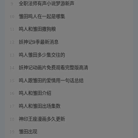
全职法师有声小说梦游新声
9
雏田鸣人在一起是哪集
10
鸣人和雏田撒狗粮
11
妖神记9季最新消息
12
鸣人雏田多少集交往的
13
妖神记动画片免费观看完整版高清
14
鸣人跟雏田的爱情用一句话总结
15
鸣人和雏田介绍
16
鸣人和雏田出场集数
17
神印王座漫画多久更新
18
雏田出现
19