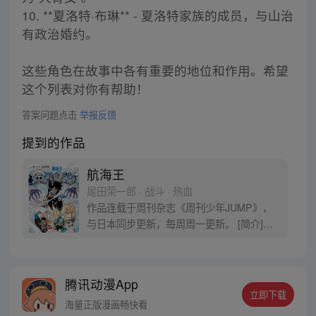
10. **夏洛特·布琳** - 夏洛特家族的成员，与山治
有政治婚约。
这些角色在故事中各有重要的地位和作用。希望
这个列表对你有帮助！
答案问题点击
举报反馈
提到的作品
航海王
尾田荣一郎 · 战斗 · 热血
作品连载于周刊杂志《周刊少年JUMP》，
与日本同步更新，每周周一更新。 [简介]有
一个梦想成为海盗的少年叫路飞，他因误
食“恶魔果实”而成为了橡皮人，在获得超人
能力的同时付出了一辈子无法游泳的代价。
腾讯动漫App
十年后，路飞为实现与因救他而断臂的杰克
立即下载
斯的约定而出海，开始了以成为海盗王为目
海量正版漫画畅快看