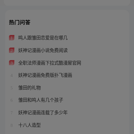
热门问答
鸣人跟雏田恋爱是在哪几
1
妖神记漫画小说免费阅读
2
全职法师漫画下拉式酷漫屋官网
3
妖神记漫画免费版扑飞漫画
4
雏田的礼物
5
雏田和鸣人有几个孩子
6
妖神记漫画连载了多少年
7
十八人造型
8