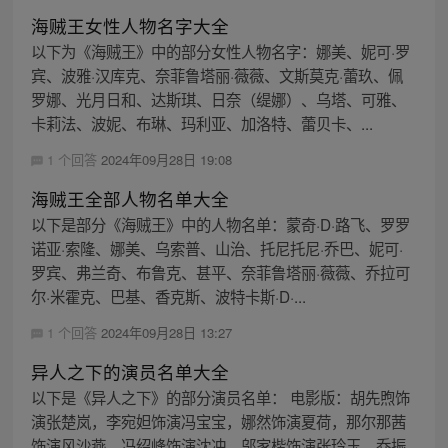
海贼王女性人物名字大全
以下为《海贼王》中的部分女性人物名字：娜美、妮可·罗
宾、波雅·汉库克、奈菲鲁塔丽·薇薇、文斯莫克·蕾玖、佩
罗娜、光月日和、达斯琪、日奈（缇娜）、乌塔、可雅、
卡莉法、波妮、布琳、玛利亚、加洛特、蕾贝卡、...
1 个回答
2024年09月28日 19:08
海贼王全部人物名单大全
以下是部分《海贼王》中的人物名单：蒙奇·D·路飞、罗罗
诺亚·索隆、娜美、乌索普、山治、托尼托尼·乔巴、妮可·
罗宾、弗兰奇、布鲁克、甚平、奈菲鲁塔丽·薇薇、乔拉可
尔·米霍克、巴基、香克斯、波特卡斯·D·...
1 个回答
2024年09月28日 13:27
异人之下的演员名单大全
以下是《异人之下》的部分演员名单： 电影版：胡先煦饰
演张楚岚，李宛妲饰演冯宝宝，娜然饰演夏荷，那尔那茜
饰演风沙燕，冯绍峰饰演沈冲，邬家楷饰演张玲玉，乔振