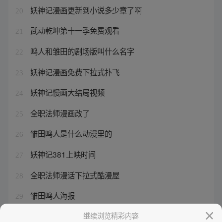
妖神记漫画更新到小说多少章了啊
20
武动乾坤第十一季免费观看
21
鸣人和雏田的剧场版叫什么名字
22
妖神记漫画免费下拉式扑飞
23
妖神记慢画大结局视频
24
全职法师漫画改了
25
雏田鸣人是什么动漫里的
26
妖神记381上映时间
27
全职法师漫话下拉式酷漫屋
28
雏田鸣人海报
29
全职法师漫画解说学府之争
继续浏览精彩内容
30