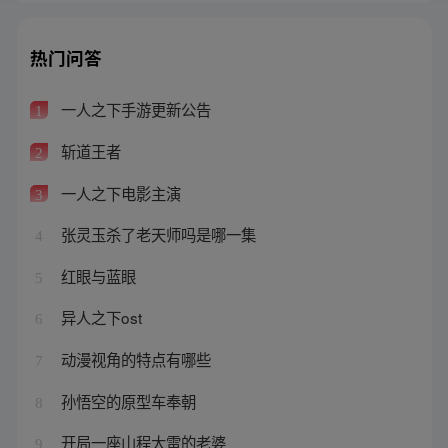
热门问答
一人之下手游更新公告
1
斩道王者
2
一人之下电影主演
3
张灵玉杀了老天师吗是哪一集
4
红眼与蓝眼
5
异人之下ost
6
动漫视角的特点有哪些
7
孙悟空的原型车奉朝
8
开局一座山程大雷的老婆
9