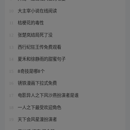
大主宰小说在线阅读
10
桔梗花的毒性
11
张楚岚结局死了没
12
西行纪狂王传免费观看
13
夏禾和徐静雨的甜蜜句子
14
8奇技是哪8个
15
锈铁漫画下拉式免费
16
电影异人之下风沙燕扮演者是谁
17
一人之下最受欢迎角色
18
天下会风星潼扮演者
19