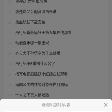
黑神话 悟空 概念股
20
张楚岚父亲配音演员是谁
21
热血航线下载安装
22
西行纪番外篇狂王第九集在线观看
23
动漫夏禾哪一集出现
24
齐天大圣孙悟空为什么禁播
25
西行纪第6季叫什么名字
26
杨幂电视剧狐妖小红娘在线观看
27
南国公主的续缘对象是白月初吗
28
一人之下真人剧场版
29
八奇技哪个最强
继续浏览精彩内容
30