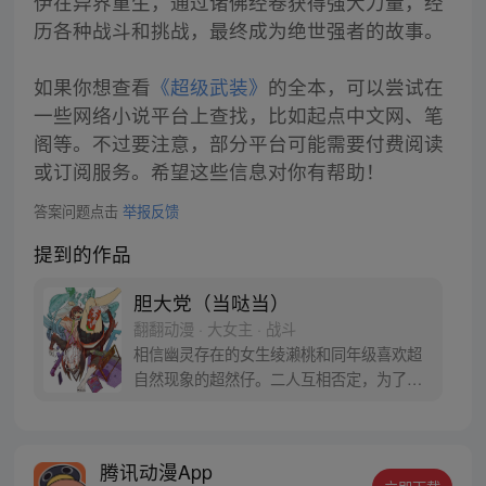
伊在异界重生，通过诸佛经卷获得强大力量，经
历各种战斗和挑战，最终成为绝世强者的故事。
如果你想查看
《超级武装》
的全本，可以尝试在
一些网络小说平台上查找，比如起点中文网、笔
阁等。不过要注意，部分平台可能需要付费阅读
或订阅服务。希望这些信息对你有帮助！
答案问题点击
举报反馈
提到的作品
胆大党（当哒当）
翻翻动漫 · 大女主 · 战斗
相信幽灵存在的女生绫濑桃和同年级喜欢超
自然现象的超然仔。二人互相否定，为了让
对方信服，桃前往传闻有UFO出没的医院废
墟，超然仔则是去往灵异地点的隧道……命
中注定的恋爱就此展开！？
腾讯动漫App