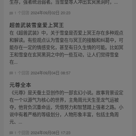
生存，强者统治弱者。当雪皇等人冲出玄冥黑洞时，...
1 个回答
2024年09月02日 20:23
超兽武装雪皇爱上冥王
在《超兽武装》中，关于雪皇是否爱上冥王存在多种观点
和解读。有些观点认为雪皇在与冥王的接触和纠葛中，可
能存在一定的情感变化，甚至有日久生情的可能。比如冥
王和雪皇在玄冥黑洞之中的一些互动，让人们觉得雪皇
在...
1 个回答
2024年09月04日 08:57
元尊全本
《元尊》是天蚕土豆创作的一部玄幻小说。故事背景设定
在一个以源气为核心的世界，主角周元天生圣龙气运被
夺，他背负沉重命运，凭借努力和智慧踏上强者之路。小
说中有着严格的等级划分，人物形象丰富，包括主角周
元、...
1 个回答
2024年09月08日 17:23