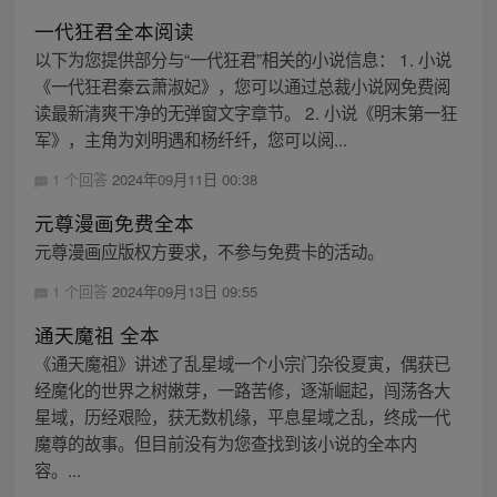
一代狂君全本阅读
以下为您提供部分与“一代狂君”相关的小说信息： 1. 小说
《一代狂君秦云萧淑妃》，您可以通过总裁小说网免费阅
读最新清爽干净的无弹窗文字章节。 2. 小说《明末第一狂
军》，主角为刘明遇和杨纤纤，您可以阅...
1 个回答
2024年09月11日 00:38
元尊漫画免费全本
元尊漫画应版权方要求，不参与免费卡的活动。
1 个回答
2024年09月13日 09:55
通天魔祖 全本
《通天魔祖》讲述了乱星域一个小宗门杂役夏寅，偶获已
经魔化的世界之树嫩芽，一路苦修，逐渐崛起，闯荡各大
星域，历经艰险，获无数机缘，平息星域之乱，终成一代
魔尊的故事。但目前没有为您查找到该小说的全本内
容。...