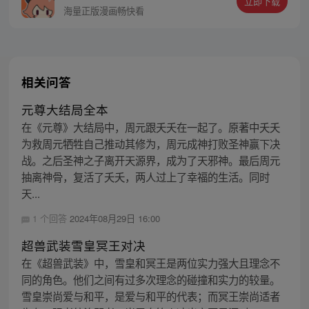
立即下载
海量正版漫画畅快看
相关问答
元尊大结局全本
在《元尊》大结局中，周元跟夭夭在一起了。原著中夭夭
为救周元牺牲自己推动其修为，周元成神打败圣神赢下决
战。之后圣神之子离开天源界，成为了天邪神。最后周元
抽离神骨，复活了夭夭，两人过上了幸福的生活。同时
天...
1 个回答
2024年08月29日 16:00
超兽武装雪皇冥王对决
在《超兽武装》中，雪皇和冥王是两位实力强大且理念不
同的角色。他们之间有过多次理念的碰撞和实力的较量。
雪皇崇尚爱与和平，是爱与和平的代表；而冥王崇尚适者