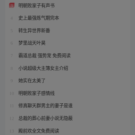
明朝败家子有声书
3
史上最强炼气期完本
4
转生异世界新番
5
梦里战天叶昊
6
霸道总裁 强势宠 免费阅读
7
小说超级大主簿女主介绍
8
她实在太美了
9
明朝败家子感情线
10
修真聊天群男主的妻子是谁
11
总裁的葬心前妻小说无隐蔽
12
殿前欢全文免费阅读
13