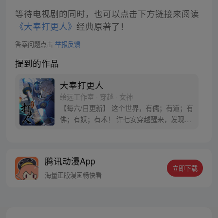
等待电视剧的同时，也可以点击下方链接来阅读
《大奉打更人》
经典原著了！
答案问题点击
举报反馈
提到的作品
大奉打更人
绘远工作室 · 穿越 · 女神
【每六/日更新】 这个世界，有儒；有道；有
佛；有妖；有术！ 许七安穿越醒来，发现自
己身处囹圄，三日后就要流放边陲？！ 他起
初的梦想只是自保，顺便在这个世界里当个
富翁悠闲度日，结果…… 改编自阅文集团作
腾讯动漫App
者卖报小郎君同名小说 QQ群号：
立即下载
799493374
海量正版漫画畅快看