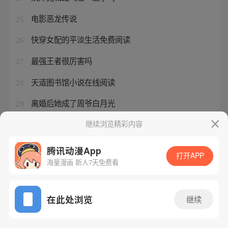
电影恶龙传说
25
快穿女配的平淡生活免费阅读
26
最强王者很厉害吗
27
天道图书馆小说在线阅读
28
离婚后她成了周爷白月光
29
无女主盗墓文
继续浏览精彩内容
30
腾讯动漫App
打开APP
海量漫画 新人7天免费看
腾讯漫画
起点读书
QQ阅读
网站备案/许可证号：粤B2-20090059-5
在此处浏览
继续
Copyright©1998 - 2026 Tencent. All Rights Reserved