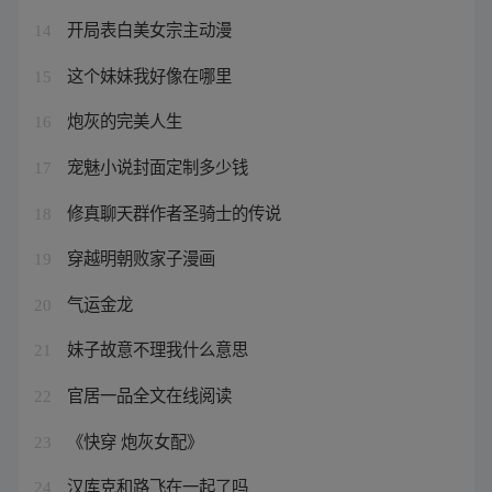
开局表白美女宗主动漫
14
这个妹妹我好像在哪里
15
炮灰的完美人生
16
宠魅小说封面定制多少钱
17
修真聊天群作者圣骑士的传说
18
穿越明朝败家子漫画
19
气运金龙
20
妹子故意不理我什么意思
21
官居一品全文在线阅读
22
《快穿 炮灰女配》
23
汉库克和路飞在一起了吗
24