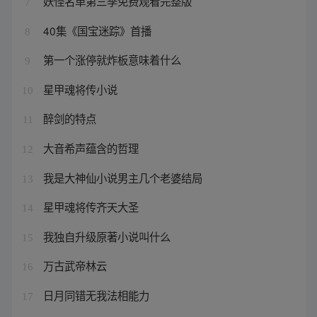
妖怪名单第三季免费观看完整版
7
40集《国宝迷踪》首播
8
第一个涨停就炸板意味着什么
9
星甲魂将传小说
10
醉剑的特点
11
大音希声蕴含的哲理
12
我是大神仙小说男主几个老婆结局
13
星甲魂将传齐天大圣
14
我独自升级原著小说叫什么
15
万古武帝林云
16
日月同错无我法相能力
17