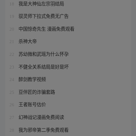
我是大神仙左宗羽结局
18
驭灵师下拉式免费无广告
19
中国惊奇先生 漫画免费观看
20
杀神大帝
21
苏幼微和武瑶为什么怀孕
22
不健全关系结局是好是坏
23
醉剑教学视频
24
豆伴匠的诈骗套路
25
王者账号估价
26
幻神战记漫画免费阅读
27
我为邪帝第二季免费观看
28