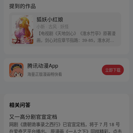
提到的作品
狐妖小红娘
小新 · 古风 · 妖怪
【电视剧《天地剑心》《淮水竹亭》原著漫
画，剑心对应章节指路：39-85，淮水对应
章节指路272-301】 迷糊萝莉小狐妖，正太
道士没节操。自古人妖生死恋，千载孽缘一
线牵。（每周周四更新。）
腾讯动漫App
立即下载
海量正版漫画畅快看
相关问答
又一高分剧官宣定档
网剧《唐朝诡事录之西行》已官宣定档，将于 7 月 18 号
在爱奇艺平台播出。 原漫画《一人之下》同样精彩，点击