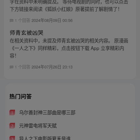
字在资料中未明确提及。 等待电视剧的同时，也可以点击
下方链接来阅读《狐妖小红娘》原著提前了解剧情了！
1 个回答
2024年08月09日 00:56
师青玄被凶哭
在相关资料中，未提及师青玄被凶哭的相关内容。 原漫画
《一人之下》同样精彩，点击按钮下载 App 立享精彩内
容！
1 个回答
2024年07月26日 23:13
热门问答
乌尔善封神三部曲是哪三部
1
元神雷电将军天赋
2
异人之下电影版夏禾是谁
3