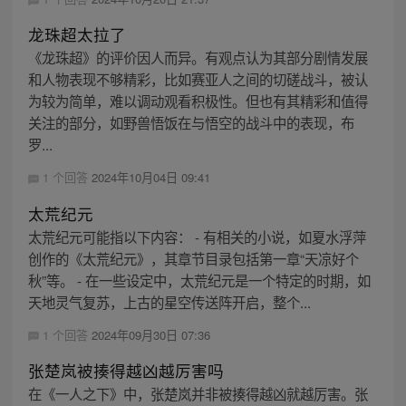
龙珠超太拉了
《龙珠超》的评价因人而异。有观点认为其部分剧情发展
和人物表现不够精彩，比如赛亚人之间的切磋战斗，被认
为较为简单，难以调动观看积极性。但也有其精彩和值得
关注的部分，如野兽悟饭在与悟空的战斗中的表现，布
罗...
1 个回答
2024年10月04日 09:41
太荒纪元
太荒纪元可能指以下内容： - 有相关的小说，如夏水浮萍
创作的《太荒纪元》，其章节目录包括第一章“天凉好个
秋”等。 - 在一些设定中，太荒纪元是一个特定的时期，如
天地灵气复苏，上古的星空传送阵开启，整个...
1 个回答
2024年09月30日 07:36
张楚岚被揍得越凶越厉害吗
在《一人之下》中，张楚岚并非被揍得越凶就越厉害。张