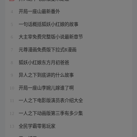
开局一座山最新番外
4
一句话概括狐妖小红娘的故事
5
大主宰免费完整版小说最新章节
6
元尊漫画免费版下拉式6漫画
7
狐妖小红娘东方月初爸爸
8
异人之下到底讲的什么故事
9
开局一座山李婉儿嫁谁了啊
10
一人之下电影版演员表介绍大全
11
一人之下动画版第三季有多少集
12
全民学霸零氪玩家
13