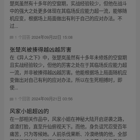
楚岚虽然有十多年的空窗期，实战经验较少，但他在战斗
中的强大之处更多体现在其临场反应能力超一流，能够随
机应变，根据场上局面做出有利于自己的应对办法。不
过...
1 个回答
2024年09月22日 15:08
张楚岚被揍得越凶越厉害
在《异人之下》中，张楚岚虽然有十多年未修炼的空窗期
且实战经验较少，但他的厉害之处在于其临场反应能力超
一流，并非被揍得越凶越厉害。他能根据场上局面随机应
变做出对自己有利的应对办法，所以在生死相搏时，即
使...
1 个回答
2024年09月21日 03:56
风家小姐超凶的
在一部相关作品中，风家小姐在神秘大陆开启逆袭之路，
虐渣打脸，直至升仙俯视天下。而他，身负诅咒忍受百年
痛苦，只为等候她。人前杀伐果断、冷漠绝情的他，全部