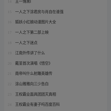
王一博黑t
14
一人之下涂君房与肖自在谁强
15
狐妖小红娘动漫图片大全
16
一人之下第二部上映
17
一人之下迷点
18
江南外传讲了什么
19
戴荃首次演唱《悟空》
20
南帝叫什么射雕英雄传
21
涂山雅雅向三少告白
22
王权霸业面具团团灭真相
23
王权霸业有妻子吗百度百科
24