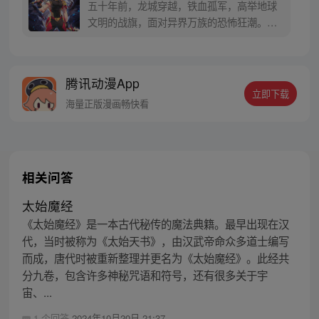
五十年前，龙城穿越，铁血孤军，高举地球
文明的战旗，面对异界万族的恐怖狂潮。五
十年后，孟超重生，发现自己做贡献就能变
强大。于是重来一世的男主拳打怪兽，脚踩
恶魔，手撕古神，镇压异界，这一世，他发
腾讯动漫App
誓，一定要改写自己、改写父母，甚至是全
立即下载
人类的结局！
海量正版漫画畅快看
相关问答
太始魔经
《太始魔经》是一本古代秘传的魔法典籍。最早出现在汉
代，当时被称为《太始天书》，由汉武帝命众多道士编写
而成，唐代时被重新整理并更名为《太始魔经》。此经共
分九卷，包含许多神秘咒语和符号，还有很多关于宇
宙、...
1 个回答
2024年10月20日 21:37