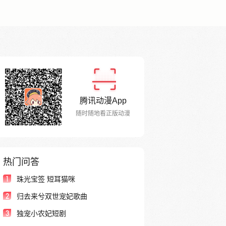
腾讯动漫App
随时随地看正版动漫
热门问答
1
珠光宝签 短耳猫咪
2
归去来兮双世宠妃歌曲
3
独宠小农妃短剧