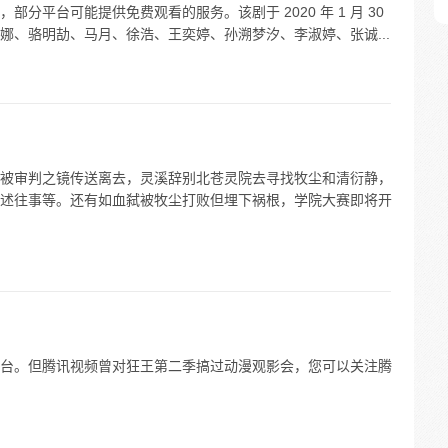
分平台可能提供免费观看的服务。该剧于 2020 年 1 月 30
娜、骆明劼、马月、徐浩、王奕婷、孙溯梦汐、李淑婷、张诚...
被审判之镜传送离去，灵溪辞别北苍灵院去寻找牧尘和清衍静，
述往事等。还有如血弑被牧尘打败但埋下祸根，学院大赛即将开
台。但腾讯视频曾对狂王第二季搞过动漫观影会，您可以关注腾