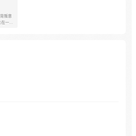
背叛意
生在一个
用前世
上，强
的惊世