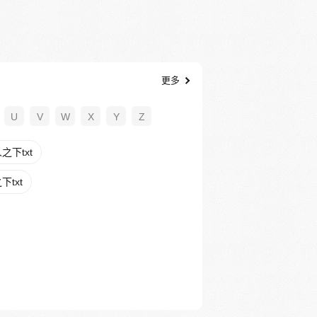
更多
U
V
W
X
Y
Z
下txt
txt