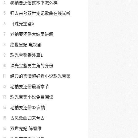
4
老衲要还俗这本书怎么样
5
归去来兮双世宠妃歌曲在线试听
6
《珠光宝鉴》
7
老衲要还俗大结局讲解
8
绝世皇妃 电视剧
9
珠光宝鉴番外篇1
10
珠光宝鉴男主角的身份
11
经典的言情超好看小说珠光宝鉴
12
老衲要还俗最新章节
13
珠光宝鉴小说免费阅读
14
老衲要还俗33言情
15
古风歌曲归来兮去
16
双世宠妃 陈宥维