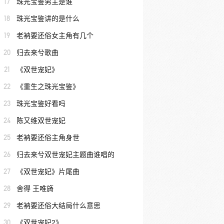
17
珠光宝鉴男主是谁
18
珠光宝鉴讲的是什么
19
老衲要还俗女主角有几个
20
归去来兮歌曲
21
《双世宠妃》
22
《重生之珠光宝鉴》
23
珠光宝鉴好看吗
24
陈又维双世宠妃
25
老衲要还俗主角身世
26
归去来兮双世宠妃主题曲谁唱的
27
《双世宠妃》片尾曲
28
舍得 王唯旖
29
老衲要还俗大结局什么意思
30
《双世宠妃2》