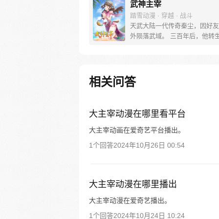
武神主宰
踏雪动漫 · 穿越 · 战斗
天武大陆一代传奇秦尘，因好友
外陨落武域。 三百年后，他转
受尽欺凌的王府私生子身上，利
造诣，凝神功、炼神丹，逆天而
势崛起，从此踏上一段震惊大陆
之旅…
相关问答
大主宰动漫在哪里看平台
大主宰动画在爱奇艺平台播出。
1个回答
2024年10月26日 00:54
大主宰动漫在哪里播出
大主宰动漫在爱奇艺播出。
1个回答
2024年10月24日 10:24