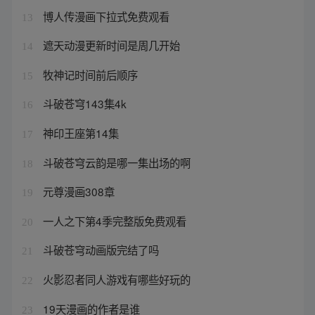
博人传漫画下拉式免费观看
13
遮天动漫更新时间是周几开始
14
牧神记时间前后顺序
15
斗破苍穹143集4k
16
神印王座第14集
17
斗破苍穹云韵是哪一集出场的啊
18
元尊漫画308章
19
一人之下第4季完整版免费观看
20
斗破苍穹动画版完结了吗
21
火影忍者同人游戏有哪些好玩的
22
19天漫画的作者是谁
23