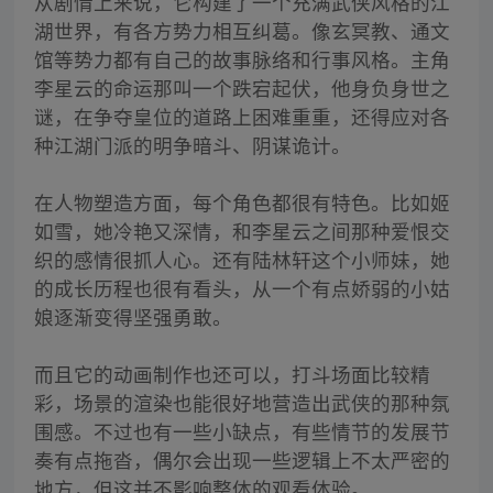
从剧情上来说，它构建了一个充满武侠风格的江
湖世界，有各方势力相互纠葛。像玄冥教、通文
馆等势力都有自己的故事脉络和行事风格。主角
李星云的命运那叫一个跌宕起伏，他身负身世之
谜，在争夺皇位的道路上困难重重，还得应对各
种江湖门派的明争暗斗、阴谋诡计。
在人物塑造方面，每个角色都很有特色。比如姬
如雪，她冷艳又深情，和李星云之间那种爱恨交
织的感情很抓人心。还有陆林轩这个小师妹，她
的成长历程也很有看头，从一个有点娇弱的小姑
娘逐渐变得坚强勇敢。
而且它的动画制作也还可以，打斗场面比较精
彩，场景的渲染也能很好地营造出武侠的那种氛
围感。不过也有一些小缺点，有些情节的发展节
奏有点拖沓，偶尔会出现一些逻辑上不太严密的
地方，但这并不影响整体的观看体验。