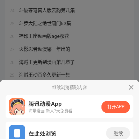
斗破苍穹真人版云韵第几集
24
斗罗大陆之绝世唐门52集
25
神印王座动画版age樱花
26
火影忍者动漫哪一年出的
27
海贼王更新到漫画第几章了
28
海贼王动画多久更新一集
29
海贼王动画上映时间
继续浏览精彩内容
30
腾讯动漫App
打开APP
海量漫画 新人7天免费看
腾讯漫画
起点读书
QQ阅读
网站备案/许可证号：粤B2-20090059-5
在此处浏览
继续