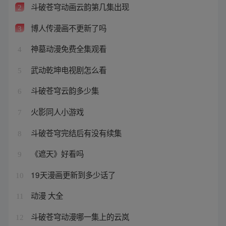
斗破苍穹动画云韵第几集出现
2
博人传漫画不更新了吗
3
神墓动漫免费全集观看
4
武动乾坤电视剧怎么看
5
斗破苍穹云韵多少集
6
火影同人小游戏
7
斗破苍穹完结后有没有续集
8
《遮天》好看吗
9
19天漫画更新到多少话了
10
动漫 大全
11
斗破苍穹动漫哪一集上的云岚
12