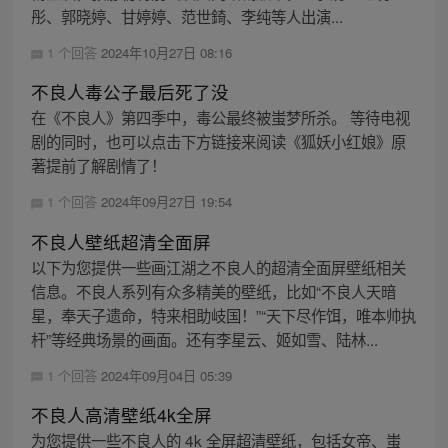
彤、郭晓婷、甘婷婷、范世錡、李纯等人出演...
1 个回答
2024年10月27日 08:16
不良人毒公子最后死了没
在《不良人》第四季中，毒公最终被蚩梦所杀。 等待电视
剧的同时，也可以点击下方链接来阅读《狐妖小红娘》原
著提前了解剧情了！
1 个回答
2024年09月27日 19:54
不良人壁纸超清全面屏
以下为您提供一些画江湖之不良人的超清全面屏壁纸相关
信息。不良人系列有众多精美的壁纸，比如“不良人天暗
星，奉天子遗命，特来相助岐国！”“天下尽作饵，唯本帅执
杆”等经典场景的画面。还有李星云、姬如雪、陆林...
1 个回答
2024年09月04日 05:39
不良人高清壁纸4k全屏
为您提供一些不良人的 4k 全屏超清壁纸，包括女帝、蚩