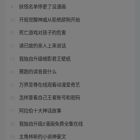
妖怪名单停更了没漫画
9
开局觉醒神威从拒绝舔狗开始
10
死亡游戏对孩子的危害
11
请已故的亲人上来说话
12
我独自升级暗影君王壁纸
13
赛跑的读音是什么
14
万界至尊在线观看动漫爱奇艺
15
怎样查看自己王者账号和密码
16
阿拉伯十大神话故事
17
我独自升级2漫画免费全集在线
18
主角林新的小说神豪文
19