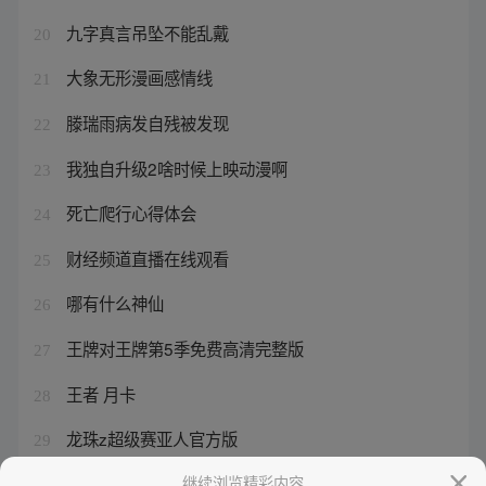
九字真言吊坠不能乱戴
20
大象无形漫画感情线
21
滕瑞雨病发自残被发现
22
我独自升级2啥时候上映动漫啊
23
死亡爬行心得体会
24
财经频道直播在线观看
25
哪有什么神仙
26
王牌对王牌第5季免费高清完整版
27
王者 月卡
28
龙珠z超级赛亚人官方版
29
神话装备专属属性有哪些东西
继续浏览精彩内容
30