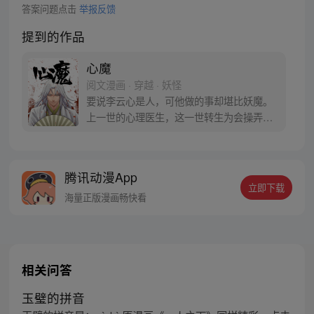
答案问题点击
举报反馈
提到的作品
心魔
阅文漫画 · 穿越 · 妖怪
要说李云心是人，可他做的事却堪比妖魔。
上一世的心理医生，这一世转生为会操弄术
法的画师，可他最会操弄的，还是人心。 被
道统追杀，与妖魔为伍。无论是人是妖，最
终都会沦为李云心的棋子。 就连拿人魂魄的
腾讯动漫App
黑白阎君见了他也要问一句：食人心魔何处
立即下载
来？ 李云心食人，也食人心。
海量正版漫画畅快看
相关问答
玉璧的拼音