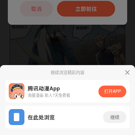
本章节仅支持App阅读，可打开App新用
户7天免费看
取消
立即前往
继续浏览精彩内容
下一话
腾漫App免费看
腾讯动漫App
打开APP
海量漫画 新人7天免费看
App免费看
在此处浏览
继续
129话 1/1