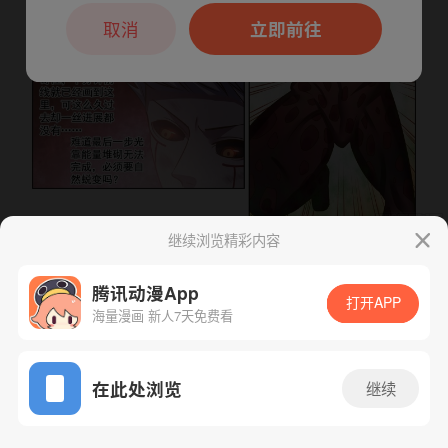
本章节仅支持App阅读，可打开App新用
户7天免费看
取消
立即前往
继续浏览精彩内容
下一话
腾漫App免费看
腾讯动漫App
打开APP
海量漫画 新人7天免费看
App免费看
在此处浏览
继续
446话 1/1