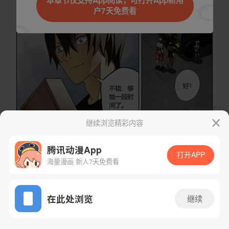
本章节仅支持App阅读，可打开App新用
户7天免费看
取消
立即前往
继续浏览精彩内容
下一话
腾漫App免费看
腾讯动漫App
打开APP
海量漫画 新人7天免费看
App免费看
在此处浏览
继续
70话 1/1