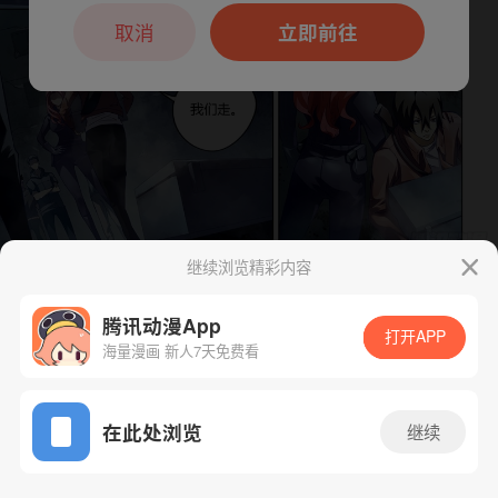
本章节仅支持App阅读，可打开App新用
户7天免费看
取消
立即前往
继续浏览精彩内容
下一话
腾漫App免费看
腾讯动漫App
打开APP
海量漫画 新人7天免费看
App免费看
在此处浏览
继续
135话 1/1