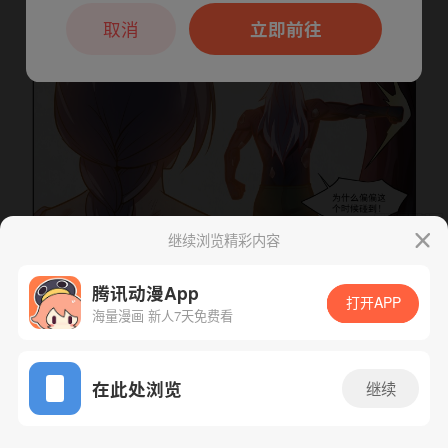
本章节仅支持App阅读，可打开App新用
户7天免费看
取消
立即前往
继续浏览精彩内容
下一话
腾漫App免费看
腾讯动漫App
打开APP
海量漫画 新人7天免费看
App免费看
在此处浏览
继续
458话 1/1