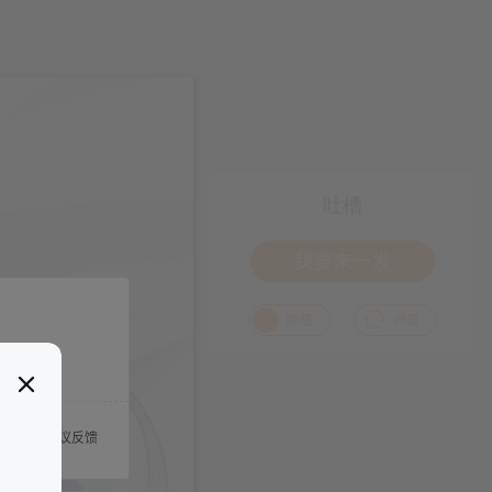
吐槽
我要来一发