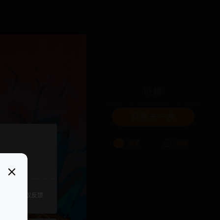
吐槽
我要来一发