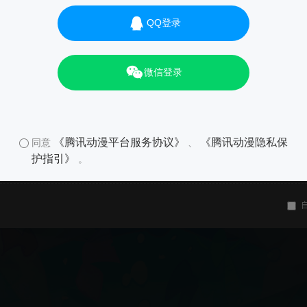
QQ登录
微信登录
《腾讯动漫平台服务协议》
《腾讯动漫隐私保
同意
、
护指引》
。