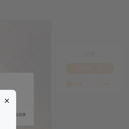
吐槽
我要来一发