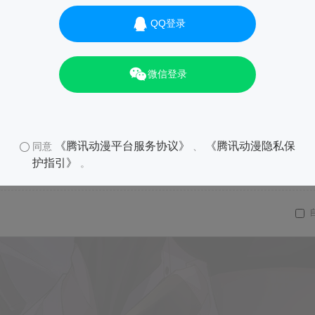
QQ登录
微信登录
《腾讯动漫平台服务协议》
《腾讯动漫隐私保
同意
、
护指引》
。