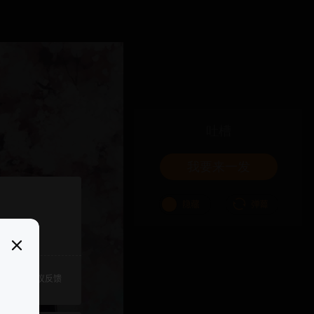
吐槽
我要来一发