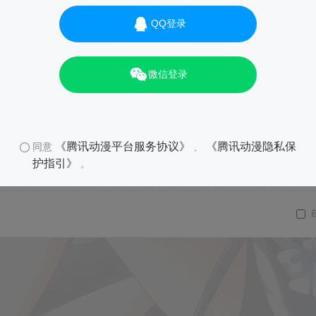
QQ登录
微信登录
《腾讯动漫平台服务协议》
《腾讯动漫隐私保
同意
、
护指引》
。