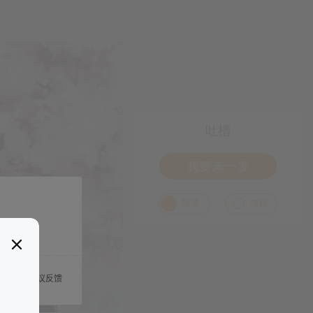
吐槽
我要来一发