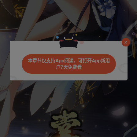
是否前往腾漫App继续阅读
本章节仅支持App阅读，可打开App新用
户7天免费看
取消
立即前往