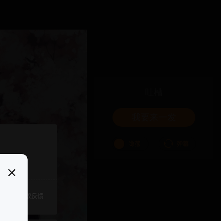
吐槽
我要来一发