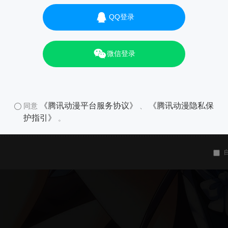
QQ登录
微信登录
《腾讯动漫平台服务协议》
《腾讯动漫隐私保
同意
、
护指引》
。