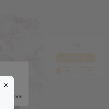
吐槽
我要来一发