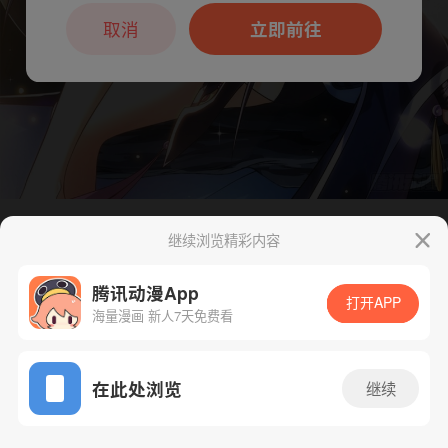
本章节仅支持App阅读，可打开App新用
户7天免费看
取消
立即前往
继续浏览精彩内容
下一话
腾漫App免费看
腾讯动漫App
打开APP
海量漫画 新人7天免费看
App免费看
在此处浏览
继续
239话 1/1