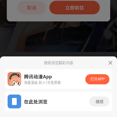
本章节仅支持App阅读，可打开App新用
户7天免费看
取消
立即前往
继续浏览精彩内容
下一话
腾漫App免费看
腾讯动漫App
打开APP
海量漫画 新人7天免费看
App免费看
在此处浏览
继续
435话 1/1