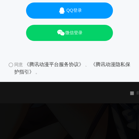
QQ登录
微信登录
《腾讯动漫平台服务协议》
《腾讯动漫隐私保
同意
、
护指引》
。