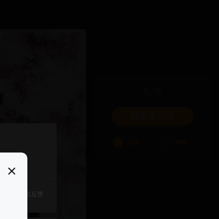
吐槽
我要来一发