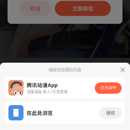
本章节仅支持App阅读，可打开App新用
户7天免费看
取消
立即前往
继续浏览精彩内容
下一话
腾漫App免费看
腾讯动漫App
打开APP
海量漫画 新人7天免费看
App免费看
在此处浏览
继续
412话 1/1