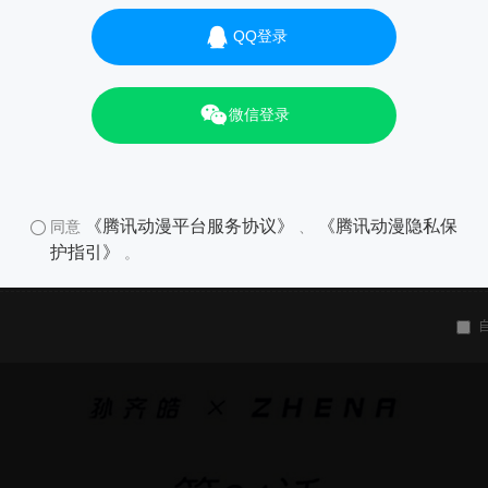
QQ登录
微信登录
《腾讯动漫平台服务协议》
《腾讯动漫隐私保
同意
、
护指引》
。