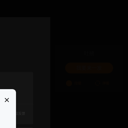
吐槽
我要来一发