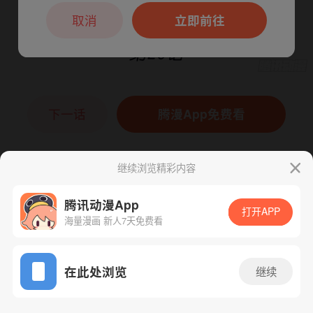
本章节仅支持App阅读，可打开App新用
户7天免费看
取消
立即前往
下一话
腾漫App免费看
继续浏览精彩内容
腾讯动漫App
打开APP
海量漫画 新人7天免费看
App免费看
在此处浏览
继续
27话 1/1