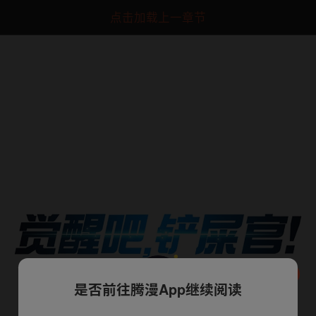
点击加载上一章节
是否前往腾漫App继续阅读