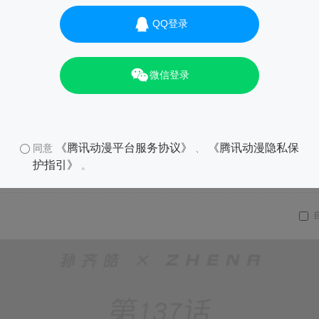
QQ登录
微信登录
《腾讯动漫平台服务协议》
《腾讯动漫隐私保
同意
、
护指引》
。