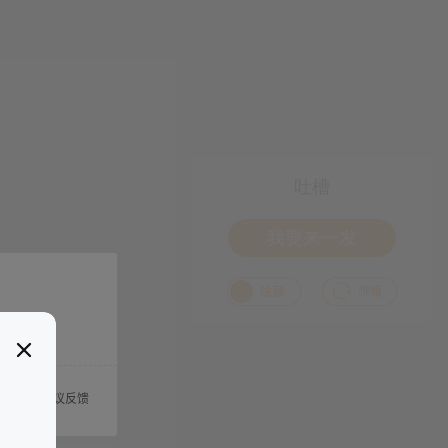
吐槽
我要来一发