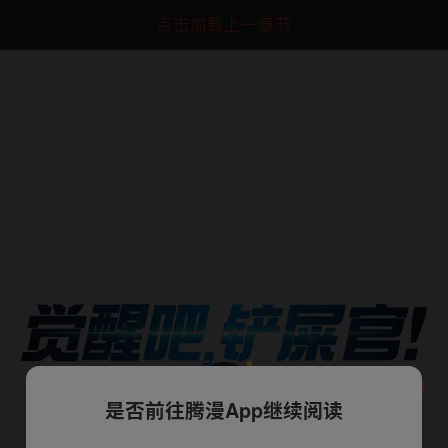
点击加载上一章节
是否前往腾漫App继续阅读