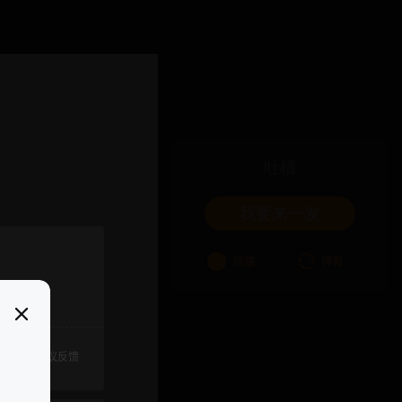
吐槽
我要来一发