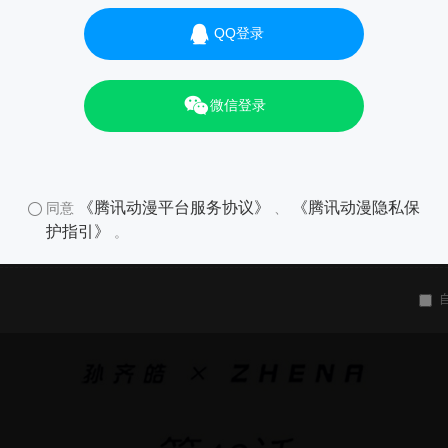
QQ登录
微信登录
《腾讯动漫平台服务协议》
《腾讯动漫隐私保
同意
、
护指引》
。