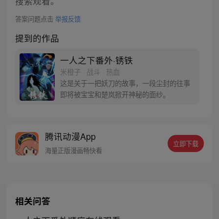
搜索观看。
答案问题点击
举报反馈
提到的作品
一人之下番外·锈铁
米橙子 · 战斗 · 热血
这是关于一把妖刀的故事，一段尘封的往事
即将被宝宝和楚岚掀开神秘的面纱。
腾讯动漫App
立即下载
海量正版漫画畅快看
相关问答