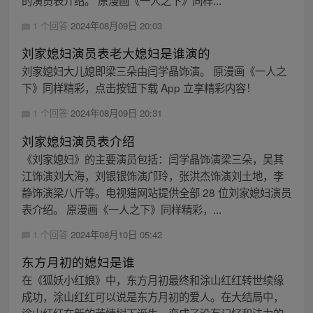
的演员表介绍。 原漫画《一人之下》同样...
1 个回答
2024年08月09日 20:03
刘家媳妇演员表老大媳妇是谁演的
刘家媳妇大儿媳即梁三朵由闫学晶饰演。 原漫画《一人之
下》同样精彩，点击按钮下载 App 立享精彩内容！
1 个回答
2024年08月09日 20:31
刘家媳妇演员表介绍
《刘家媳妇》的主要演员包括：闫学晶饰演梁三朵，吴其
江饰演刘大海，刘银银饰演邝玲，张洪杰饰演刘土地，李
静饰演梁八斤等。电视猫网站提供全部 28 位刘家媳妇演员
表介绍。 原漫画《一人之下》同样精彩，...
1 个回答
2024年08月10日 05:42
东方月初的媳妇是谁
在《狐妖小红娘》中，东方月初最终和涂山红红转世续缘
成功，涂山红红可以说是东方月初的爱人。在大结局中，
涂山红红在新的苦情树下诞生，变成了没有记忆和法力的