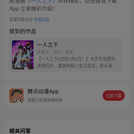
原漫画
《一人之下》
同样精彩，点击按钮下载
App 立享精彩内容！
答案问题点击
举报反馈
提到的作品
一人之下
米橙子 · 战斗 · 搞笑
【一人之下6定档1月2日！】大学生张楚岚
清明回乡，遭遇神秘少女冯宝宝。素未谋面
的冯宝宝却对张楚岚异常熟悉，并将其带去
自己打工的快递公司。为了帮冯宝宝寻找她
的身世，也为了查清自己与爷爷身上的秘
腾讯动漫App
密，张楚岚的生活被彻底颠覆，与冯宝宝一
立即下载
同踏上“异人”之旅。
海量正版漫画畅快看
相关问答