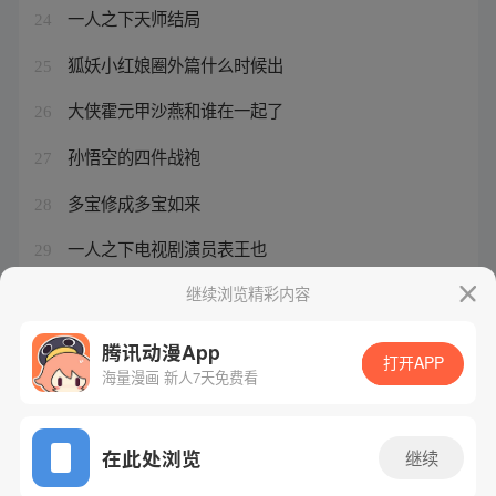
一人之下天师结局
24
狐妖小红娘圈外篇什么时候出
25
大侠霍元甲沙燕和谁在一起了
26
孙悟空的四件战袍
27
多宝修成多宝如来
28
一人之下电视剧演员表王也
29
一人之下夏禾多大了
继续浏览精彩内容
30
腾讯动漫App
打开APP
海量漫画 新人7天免费看
腾讯漫画
起点读书
QQ阅读
网站备案/许可证号：粤B2-20090059-5
在此处浏览
继续
Copyright©1998 - 2026 Tencent. All Rights Reserved