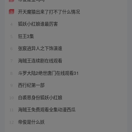
开天魔猿出来了打不了什么情况
3
狐妖小红娘谁最厉害
4
狂王3集
5
张宸逍异人之下饰演谁
6
海贼王连续剧在线观看
7
斗罗大陆2绝世唐门在线观看31
8
西行纪第一部
9
白裘恩身份狐妖小红娘
10
海贼王免费观看全集动漫西瓜
11
帝俊是什么妖
12