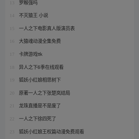
罗睺强吗
13
不灭猿王 小说
14
一人之下电影真人版演员表
15
大猿魂动漫全集免费
16
卡牌游戏ttk
17
异人之下6季在线观看
18
狐妖小红娘相思树下
19
原著一人之下张楚岚结局
20
龙珠直播是不是废了
21
一人之下徐四死了
22
狐妖小红娘王权篇动漫免费观看
23