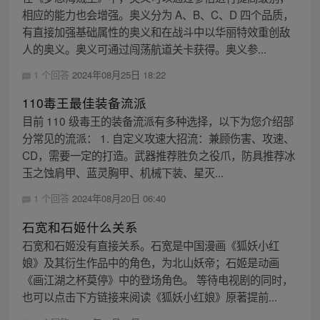
相应的能力也会增强。奥义分为 A、B、C、D 四个品质，
有直接加强基础属性的奥义和在战斗中以华丽特效重创敌
人的奥义。奥义可通过闯荡航道关卡获得。奥义参...
1 个回答
2024年08月25日 18:22
110毒王最佳装备流派
目前 110 级毒王的装备流派有多种选择，以下为您介绍部
分常见的流派： 1. 自定义攻速大招流：兼顾伤害、攻速、
CD，需要一定的打造。武器推荐胜负之役爪，防具推荐冰
玉之蚀肩甲、蓝灵胸甲、机械下装、星灭...
1 个回答
2024年08月20日 06:40
石宽和石姬什么关系
石宽和石姬没有直接关系。石宽是中国漫画《狐妖小红
娘》及其衍生作品中的角色，为北山妖帝；石姬是动画
《画江湖之杯莫停》中的登场角色。 等待电视剧的同时，
也可以点击下方链接来阅读《狐妖小红娘》原著提前...