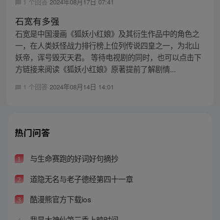
1 个回答
2024年08月17日 07:41
石宽有多强
石宽是中国漫画《狐妖小红娘》及其衍生作品中的角色之
一，在人类妖怪战力排行榜上位列传说四皇之一，为北山
妖帝，诨号毁灭天君。 等待电视剧的同时，也可以点击下
方链接来阅读《狐妖小红娘》原著提前了解剧情...
1 个回答
2024年08月14日 14:01
热门问答
与生命赛跑的好词好句摘抄
1
道隐无名与老子德经第四十一章
2
酷漫熊官方下载ios
3
我是大神仙第三季上映时间