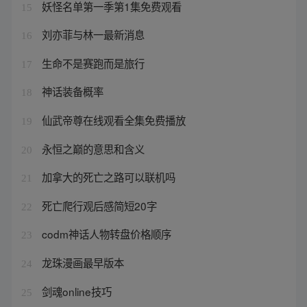
妖怪名单第一季第1集免费观看
15
刘亦菲与林一最新消息
16
生命不是赛跑而是旅行
17
神话装备概率
18
仙武帝尊在线观看全集免费播放
19
永恒之巅的意思和含义
20
加拿大的死亡之路可以联机吗
21
死亡爬行观后感简短20字
22
codm神话人物转盘价格顺序
23
龙珠漫画最早版本
24
剑魂online技巧
25