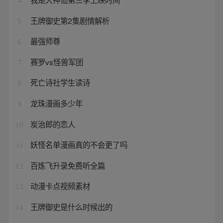
4
王牌御史第2集剧情解析
5
最强师尊
6
赛罗vs怪兽军团
7
死亡诗社学生读诗
8
龙珠漫画多少年
9
炭治郎的恋人
10
妖怪名单漫画真的不会更了吗
11
百炼飞升录免费听全篇
12
动漫卡点视频素材
13
王牌御史是什么时候出的
14