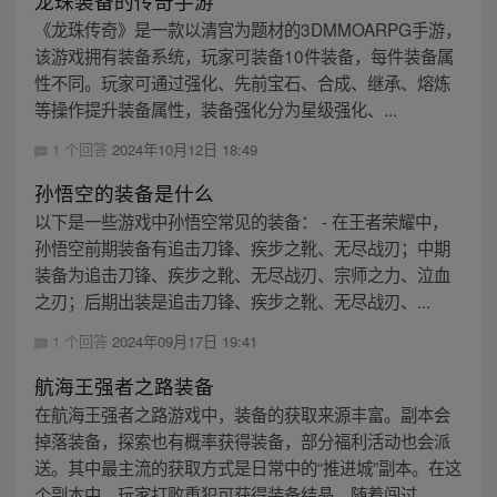
龙珠装备的传奇手游
《龙珠传奇》是一款以清宫为题材的3DMMOARPG手游，
该游戏拥有装备系统，玩家可装备10件装备，每件装备属
性不同。玩家可通过强化、先前宝石、合成、继承、熔炼
等操作提升装备属性，装备强化分为星级强化、...
1 个回答
2024年10月12日 18:49
孙悟空的装备是什么
以下是一些游戏中孙悟空常见的装备： - 在王者荣耀中，
孙悟空前期装备有追击刀锋、疾步之靴、无尽战刃；中期
装备为追击刀锋、疾步之靴、无尽战刃、宗师之力、泣血
之刃；后期出装是追击刀锋、疾步之靴、无尽战刃、...
1 个回答
2024年09月17日 19:41
航海王强者之路装备
在航海王强者之路游戏中，装备的获取来源丰富。副本会
掉落装备，探索也有概率获得装备，部分福利活动也会派
送。其中最主流的获取方式是日常中的“推进城”副本。在这
个副本中，玩家打败重犯可获得装备结晶，随着闯过...