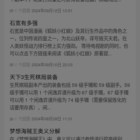
1 个回答
2024年09月12日 13:51
石宽有多强
石宽是中国漫画《狐妖小红娘》及其衍生作品中的角色之
一，位列传说四皇之一，为北山妖帝，诨号毁灭天君。在
人类妖怪战力排行榜上实力强劲。 等待电视剧的同时，也
可以点击下方链接来阅读《狐妖小红娘》原著提...
1 个回答
2024年09月10日 22:03
天下3生死棋局装备
生死棋局副本产出的装备包括 59 级手镯和 59 级副手。59
级手镯可以用 1 个闲逸弈谱升级为 67 级手镯，67 级手镯
可以用 1 个闲逸弈谱升级为 74 级手镯（需要保留炼化的
话要用存真），闲...
1 个回答
2024年08月28日 11:31
梦想海贼王奥义分解
在《梦想海贼王》中，奥义可以通过参悟进行提高级别，