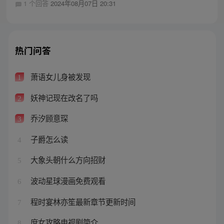
1 个回答
2024年08月07日 20:31
热门问答
萧语女儿身被发现
1
妖神记现在改名了吗
2
乔汐顾意琛
3
子爵怎么读
4
大象头朝什么方向招财
5
波动星球漫画免费观看
6
程时宴林亦笙最新章节更新时间
7
庶女攻略电视剧简介
8