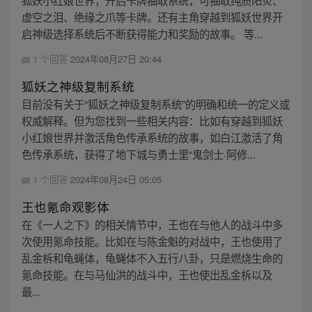
狐妖小红娘世界，开启卡牌抽取系统，可抽取纯质阳炎、
虚空之泪、绝缘之爪等卡牌。还有主角穿越到狐妖世界开
启神级选择系统后不断获得能力和奖励的故事。 等...
1 个回答
2024年08月27日 20:44
狐妖之神级复制系统
目前没有关于“狐妖之神级复制系统”的明确和统一的定义或
权威解释。但为您找到一些相关内容：比如有穿越到狐妖
小红娘世界并激活角色传承系统的故事，如白江激活了角
色传承系统，获得了地下城与勇士里“鬼剑士·阿修...
1 个回答
2024年08月24日 05:05
王也氪命观影体
在《一人之下》的相关情节中，王也在与他人的战斗中多
次使用氪命技能。比如在与陈金魁的对战中，王也使用了
乱金柝和龟蝇体，龟蝇体不入五行八卦，只是燃烧生命的
氪命技能。在与马仙洪的战斗中，王也使出乱金柝以及
最...