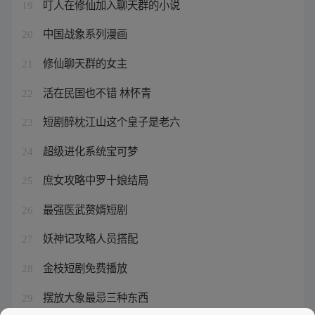
叮人在修仙加入聊天群的小说
19
中国战象系列漫画
20
修仙聊天群的女主
21
活在民国也不错 林怀青
22
短剧醉枕江山这个皇子是老六
23
超级进化系统宝可梦
24
庶女攻略中罗十娘结局
25
最强医武赘婿短剧
26
妖神记攻略人员搭配
27
金枝短剧免费播放
28
摆放大象最忌三种东西
29