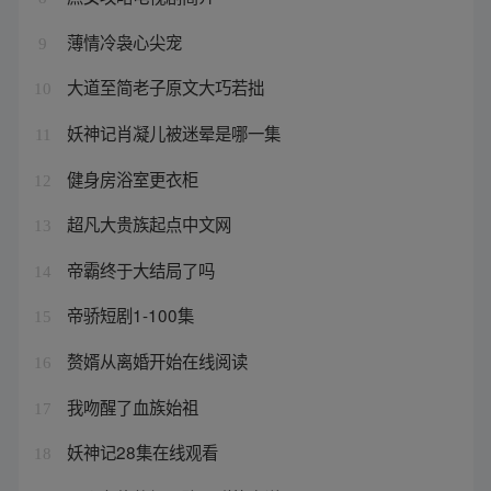
薄情冷袅心尖宠
9
大道至简老子原文大巧若拙
10
妖神记肖凝儿被迷晕是哪一集
11
健身房浴室更衣柜
12
超凡大贵族起点中文网
13
帝霸终于大结局了吗
14
帝骄短剧1-100集
15
赘婿从离婚开始在线阅读
16
我吻醒了血族始祖
17
妖神记28集在线观看
18