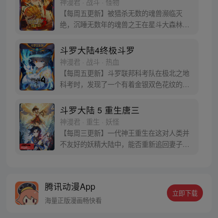
神漫君 · 战斗 · 怪物
门暗器能否重振雄风，唐门能否重现辉煌，
【每周五更新】被猎杀无数的魂兽濒临灭
一切尽绝世唐门！
绝，沉睡无数年的魂兽之王在星斗大森林最
后的净土苏醒，复仇之战暗云密布。当“废武
魂”遇上执着而顽强的少年唐舞麟，万众瞩目
斗罗大陆4终极斗罗
的武魂传奇将再次被书写。我们不期待奇
神漫君 · 战斗 · 热血
迹，但要给奇迹一个机会。
【每周五更新】斗罗联邦科考队在极北之地
科考时，发现了一个有着金银双色花纹的
蛋。他们探查后发现里面居然有生命迹象，
于是赶忙将其带回研究所进行孵化。蛋孵化
斗罗大陆 5 重生唐三
出来了，可孵出来的是一个婴儿，一个和人
神漫君 · 重生 · 妖怪
类一模一样的孩子；与此同时，联邦研究所
【每周三更新】一代神王重生在这对人类并
正在解冻一名银色长发女子，而一名蓝发青
不友好的妖精大陆中，能否重新追回妻子。
年则在海滨被人发现
千奇百怪的妖神变又会带给他怎样的重生之
路？尽在一代神王至情追妻之旅，斗罗大陆
第五部，重生唐三!
腾讯动漫App
立即下载
海量正版漫画畅快看