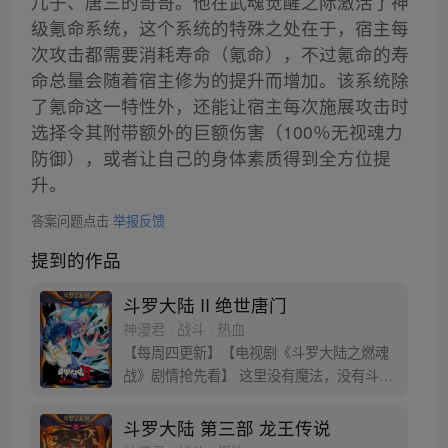
儿子、唐三的哥哥。他在武魂觉醒之际激活了神
级氪命系统，这个系统的特殊之处在于，宿主每
次攻击都需要消耗寿命（氪命），不过氪命的寿
命总量会随着宿主修为的提升而增加。该系统除
了氪命这一特性外，还能让宿主每次施展攻击时
选择令其附带额外的巨额伤害（100％无视魂力
防御），或者让自己的身体素质得到全方位提
升。
答案问题点击
举报反馈
提到的作品
斗罗大陆 II 绝世唐门
神漫君 · 战斗 · 热血
【每周四更新】【电视剧《斗罗大陆之燃魂
战》剧情抢先看】 这里没有魔法，没有斗
气，没有武术，却有武魂。 唐门创立万年之
后的斗罗大陆上，唐门式微，一代天骄霍雨
斗罗大陆 第三部 龙王传说
浩横空出世，一切的神奇都将一一展现。 唐