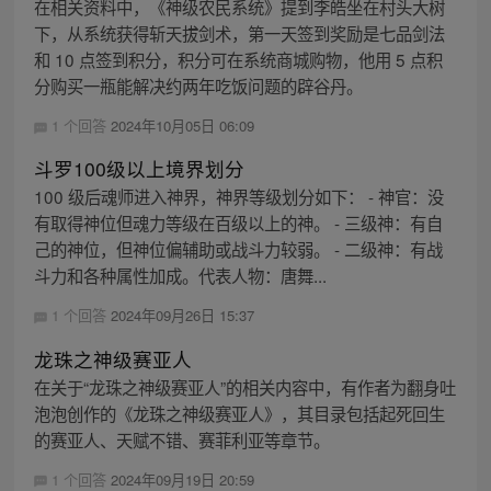
在相关资料中，《神级农民系统》提到李皓坐在村头大树
下，从系统获得斩天拔剑术，第一天签到奖励是七品剑法
和 10 点签到积分，积分可在系统商城购物，他用 5 点积
分购买一瓶能解决约两年吃饭问题的辟谷丹。
1 个回答
2024年10月05日 06:09
斗罗100级以上境界划分
100 级后魂师进入神界，神界等级划分如下： - 神官：没
有取得神位但魂力等级在百级以上的神。 - 三级神：有自
己的神位，但神位偏辅助或战斗力较弱。 - 二级神：有战
斗力和各种属性加成。代表人物：唐舞...
1 个回答
2024年09月26日 15:37
龙珠之神级赛亚人
在关于“龙珠之神级赛亚人”的相关内容中，有作者为翻身吐
泡泡创作的《龙珠之神级赛亚人》，其目录包括起死回生
的赛亚人、天赋不错、赛菲利亚等章节。
1 个回答
2024年09月19日 20:59