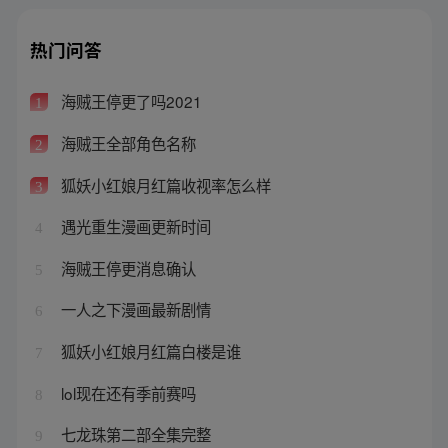
热门问答
海贼王停更了吗2021
1
海贼王全部角色名称
2
狐妖小红娘月红篇收视率怎么样
3
遇光重生漫画更新时间
4
海贼王停更消息确认
5
一人之下漫画最新剧情
6
狐妖小红娘月红篇白楼是谁
7
lol现在还有季前赛吗
8
七龙珠第二部全集完整
9