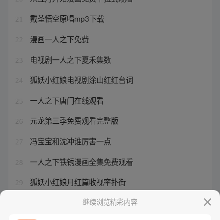
戴荃悟空原唱mp3下载
21
漫画一人之下免费
22
电视剧一人之下夏禾集数
23
狐妖小红娘电视剧涂山红红台词
24
一人之下唐门在线观看
25
元龙第三季免费观看完整版
26
冯宝宝和沈冲谁厉害一点
27
一人之下铁锈漫画全集免费观看
28
狐妖小红娘月红篇收视率扑街
29
符合东方淮竹的名字
继续浏览精彩内容
30