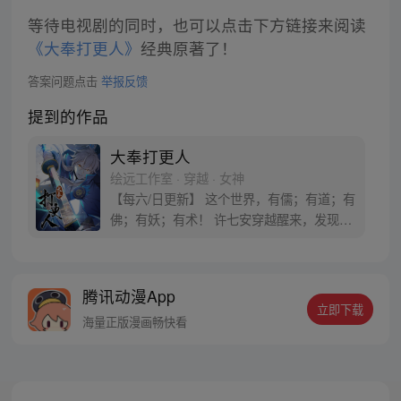
等待电视剧的同时，也可以点击下方链接来阅读
《大奉打更人》
经典原著了！
答案问题点击
举报反馈
提到的作品
大奉打更人
绘远工作室 · 穿越 · 女神
【每六/日更新】 这个世界，有儒；有道；有
佛；有妖；有术！ 许七安穿越醒来，发现自
己身处囹圄，三日后就要流放边陲？！ 他起
初的梦想只是自保，顺便在这个世界里当个
富翁悠闲度日，结果…… 改编自阅文集团作
腾讯动漫App
者卖报小郎君同名小说 QQ群号：
立即下载
799493374
海量正版漫画畅快看