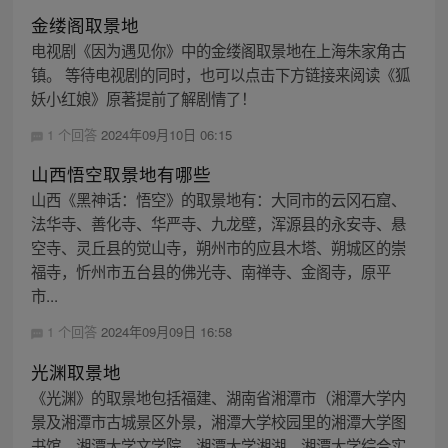
金缕阁取景地
电视剧《因为遇见你》中的金缕阁取景地在上海朱家角古
镇。 等待电视剧的同时，也可以点击下方链接来阅读《狐
妖小红娘》原著提前了解剧情了！
1 个回答
2024年09月10日 06:15
山西悟空取景地有哪些
山西《黑神话：悟空》的取景地有：大同市的云冈石窟、
法华寺、善化寺、华严寺、九龙壁，浑源县的永安寺、悬
空寺、灵丘县的觉山寺，朔州市的应县木塔、朔城区的崇
福寺，忻州市五台县的佛光寺、南禅寺、金阁寺，原平
市...
1 个回答
2024年09月09日 16:58
光渊取景地
《光渊》的取景地包括福建、湖南省湘潭市（湘潭大学内
景及湘潭市古城景区外景，湘潭大学校园里的湘潭大学图
书馆、湘潭大学文学院、湘潭大学湘湖、湘潭大学综合实