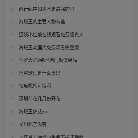
西行纪中如来不是最强的吗
10
海贼王的主要人物有谁
11
狐妖小红娘在线观看免费版真人
12
海贼王动画片免费观看完整版
13
斗罗大陆2绝世唐门动漫结局
14
悟空歌词是什么意思
15
祛痘机构可信吗
16
深圳荷花几月份开花
17
海贼王萨艾cp
18
尤川死了没有
19
从红月开始漫画免费下拉式观看
20