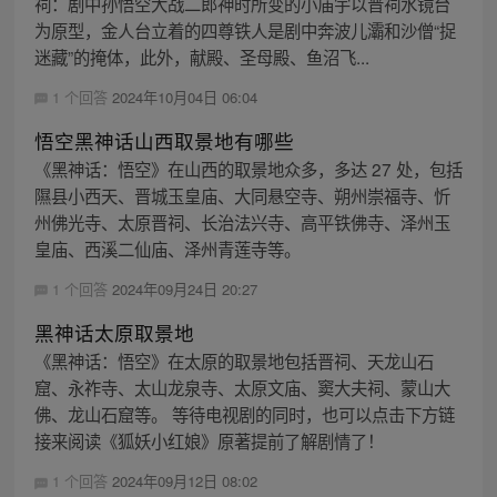
祠：剧中孙悟空大战二郎神时所变的小庙宇以晋祠水镜台
为原型，金人台立着的四尊铁人是剧中奔波儿灞和沙僧“捉
迷藏”的掩体，此外，献殿、圣母殿、鱼沼飞...
1 个回答
2024年10月04日 06:04
悟空黑神话山西取景地有哪些
《黑神话：悟空》在山西的取景地众多，多达 27 处，包括
隰县小西天、晋城玉皇庙、大同悬空寺、朔州崇福寺、忻
州佛光寺、太原晋祠、长治法兴寺、高平铁佛寺、泽州玉
皇庙、西溪二仙庙、泽州青莲寺等。
1 个回答
2024年09月24日 20:27
黑神话太原取景地
《黑神话：悟空》在太原的取景地包括晋祠、天龙山石
窟、永祚寺、太山龙泉寺、太原文庙、窦大夫祠、蒙山大
佛、龙山石窟等。 等待电视剧的同时，也可以点击下方链
接来阅读《狐妖小红娘》原著提前了解剧情了！
1 个回答
2024年09月12日 08:02