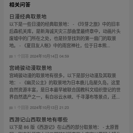
相关问答
日漫经典取景地
以下是一些日漫的经典取景地： - 《玲芽之旅》中的旧丰
后森机关库，是新海诚天灾三部曲里最终章中，动画片头
废墟中的门所在之处，也是铃芽找到的第一扇门的取景
地。 - 《夏目友人帐》中的雨宫神社，位于日本熊...
1 个回答
2024年10月14日 04:59
宫崎骏动漫取景地
宫崎骏动漫的取景地有很多，以下是部分动漫及其取景
地： - 《幽灵公主》的取景地为日本鹿儿岛屋久岛，这里
自然资源丰富，是日本最早被联合国教科文组织登记的世
界自然遗产之一，有白谷云水峡、千寻瀑布等景点，还...
1 个回答
2024年10月13日 21:23
西游记山西取景地有哪些
以下是 86 版《西游记》在山西的部分取景地： - 太原晋