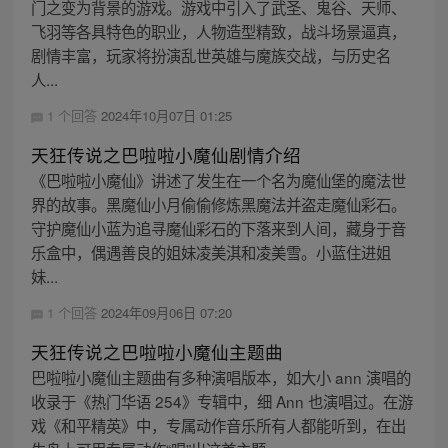
门之变为背景的游戏。游戏中引入了武圣、鬼谷、天师、
飞羽等各具特色的职业，人物造型精致，战斗场景逼真，
剧情丰富，玩家将扮演乱世英雄与魔族交战，与历史名
人...
1 个回答
2024年10月07日 01:25
天狂传说之巴啦啦小魔仙剧情介绍
《巴啦啦小魔仙》讲述了发生在一个名为魔仙堡的魔法世
界的故事。黑魔仙小月偷偷修炼黑魔法并盗走魔仙彩石。
守护魔仙小蓝为追寻魔仙彩石的下落来到人间，藏身于音
乐盒中，偶遇善良的姐妹凌美淇和凌美雪。小蓝住进姐
妹...
1 个回答
2024年09月06日 07:20
天狂传说之巴啦啦小魔仙主题曲
巴啦啦小魔仙主题曲有多种演唱版本，如大小 ann 演唱的
收录于《热门华语 254》专辑中，细 Ann 也演唱过。在游
戏《和平精英》中，专属动作音乐所有人都能听到，在出