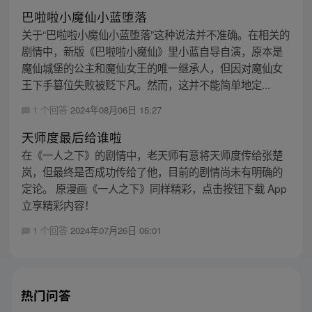
巴啦啦小魔仙小蓝堕落
关于“巴啦啦小魔仙小蓝堕落”这种说法并不准确。在相关的
剧情中，新版《巴啦啦小魔仙》里小蓝自导自演，原本是
魔仙城堡的公主和魔仙女王的唯一继承人，但因对魔仙女
王下手篡位失败被贬下凡。然而，这并不能简单地定...
1 个回答
2024年08月06日 15:27
天师度最后给谁啦
在《一人之下》的剧情中，老天师有意将天师度传给张楚
岚，但最终是否成功传给了他，目前的剧情尚未有明确的
定论。 原漫画《一人之下》同样精彩，点击按钮下载 App
立享精彩内容！
1 个回答
2024年07月26日 06:01
热门问答