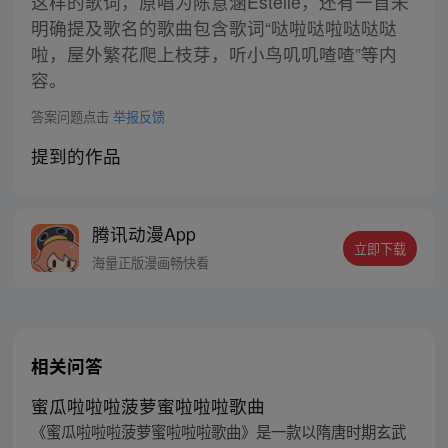
这样的歌词，原唱为陈意涵Estelle，还有一首未
明确提及歌名的歌曲包含歌词“哒啦哒啦哒哒哒
啦，屋外繁花爬上枝芽，听小鸟叽叽喳喳”等内
容。
答案问题点击
举报反馈
提到的作品
腾讯动漫App
立即下载
海量正版漫画畅快看
相关问答
蜜瓜啦啦啦菠萝蜜啦啦啦歌曲
《蜜瓜啦啦啦菠萝蜜啦啦啦歌曲》是一款以隋唐时期玄武