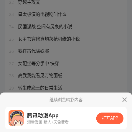
穿越主攻文
22
皇太极演的电视剧叫什么
23
民国谍战 空间有灵泉的小说
24
女主书穿修真炮灰抢机缘的小说
25
我在古代除妖邪
26
女配坐等分手中 快穿
27
高武我能看见万物面板
28
转生成魔王的日常生活
29
我被最拥想的男人欺负了
继续浏览精彩内容
30
腾讯动漫App
打开APP
海量漫画 新人7天免费看
腾讯漫画
起点读书
QQ阅读