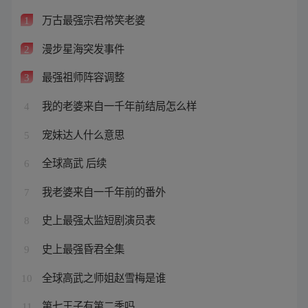
万古最强宗君常笑老婆
1
漫步星海突发事件
2
最强祖师阵容调整
3
我的老婆来自一千年前结局怎么样
4
宠妹达人什么意思
5
全球高武 后续
6
我老婆来自一千年前的番外
7
史上最强太监短剧演员表
8
史上最强昏君全集
9
全球高武之师姐赵雪梅是谁
10
第七王子有第二季吗
11