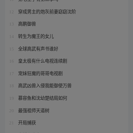
穿成男主的炮灰前妻窈窈沈阶
12
高鹏御兽
13
转生为魔王的女儿
14
全球高武有声书谁好
15
皇太极有什么电视连续剧
16
宠妹狂魔的哥哥电视剧
17
高武凶兽入侵我能御使万兽
18
慕容鱼和沈幼楚结局如何
19
最强祖师天道树
20
开局捕获
21