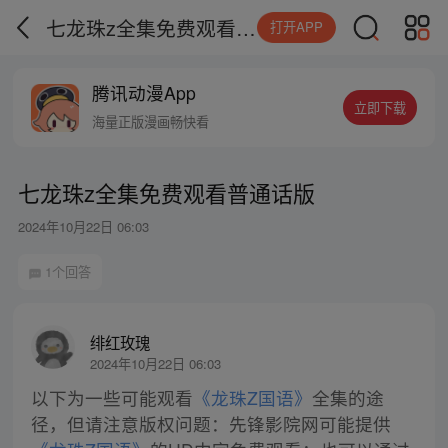
七龙珠z全集免费观看普通话版
打开APP
腾讯动漫App
立即下载
海量正版漫画畅快看
七龙珠z全集免费观看普通话版
2024年10月22日 06:03
1个回答
绯红玫瑰
2024年10月22日 06:03
以下为一些可能观看
《龙珠Z国语》
全集的途
径，但请注意版权问题：先锋影院网可能提供