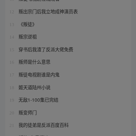
叛出宗门后我立地成神演员表
12
《叛徒》
13
叛宗逆祖
14
穿书后我渣了反派大佬免费
15
叛师是什么意思
16
叛徒电视剧谁是内鬼
17
姬天道陆州小说
18
无敌1-100集已完结
19
叛变师门
20
我的徒弟是反派百度百科
21